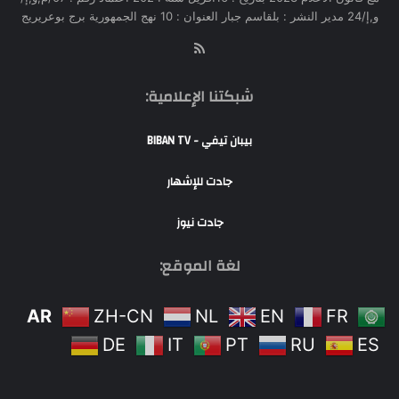
و,إ/24 مدير النشر : بلقاسم جبار العنوان : 10 نهج الجمهورية برج بوعريريج
RSS
شبكتنا الإعلامية:
بيبان تيفي - BIBAN TV
جادت للإشهار
جادت نيوز
لغة الموقع:
AR
ZH-CN
NL
EN
FR
DE
IT
PT
RU
ES