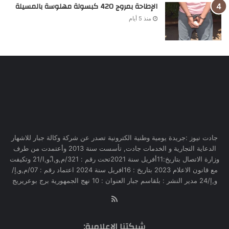
الإطاحة بمروج 420 كبسولة مهلوسة بالمسيلة
منذ 5 أيام
جادت نيوز :جريدة يومية وطنية الكترونية تصدر عن شركة وكالة جبار للاشهار
الدعاية التجارية و الخدمات جادت, تأسست سنة 2013 وأعتمدت من طرف
وزارة الاتصال بتاريخ:11أفريل سنة 2021تحت رقم : 321/م,و,ا,ّو,ا/21 وتكيفت
مع قانون الاعلام 2023 بتاريخ : 16افريل سنة 2024 اعتماد رقم : 07/م,و,إ/
و,إ/24 مدير النشر : بلقاسم جبار العنوان : 10 نهج الجمهورية برج بوعريريج
RSS
شبكتنا الإعلامية: