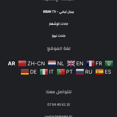
بيبان تيفي - BIBAN TV
جادت للإشهار
جادت نيوز
لغة الموقع:
AR
ZH-CN
NL
EN
FR
DE
IT
PT
RU
ES
للتواصل معنا:
32 61 40 94 07
contact@djadet.dz