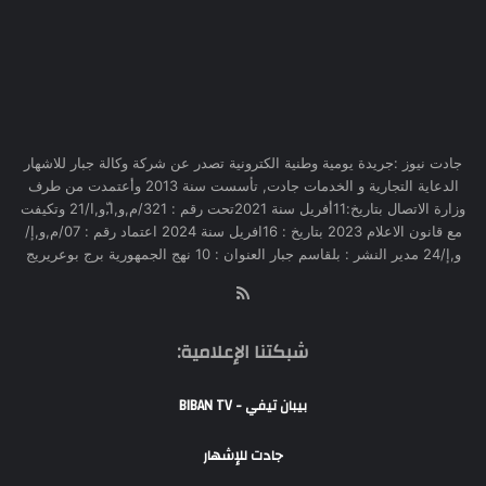
جادت نيوز :جريدة يومية وطنية الكترونية تصدر عن شركة وكالة جبار للاشهار
الدعاية التجارية و الخدمات جادت, تأسست سنة 2013 وأعتمدت من طرف
وزارة الاتصال بتاريخ:11أفريل سنة 2021تحت رقم : 321/م,و,ا,ّو,ا/21 وتكيفت
مع قانون الاعلام 2023 بتاريخ : 16افريل سنة 2024 اعتماد رقم : 07/م,و,إ/
و,إ/24 مدير النشر : بلقاسم جبار العنوان : 10 نهج الجمهورية برج بوعريريج
RSS
شبكتنا الإعلامية:
بيبان تيفي - BIBAN TV
جادت للإشهار