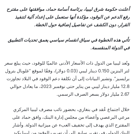
أعلنت حكومة شرق ليبيا، برئاسة أسامة حماد، موافقتها على مقترح
رفع الدعم عن الوقود، مؤكدة أنها ستعمل على إعداد آلية لتنفيذ
القرار، دون الكشف عن تفاصيل إضافية حول الخطة.
تأتي هذه الخطوة في سياق انقسام سياسي يعمق تحديات التطبيق
في الدولة المنقسمة.
وتُعد ليبيا من الدول ذات الأسعار الأدنى عالميًا للوقود، حيث يبلغ سعر
لتر البنزين 0.150 دينار ليبي (0.03 دولار)، وفقًا لموقع “غلوبال بترول
برايسيز”. وتشير البيانات إلى أن تكلفة دعم الوقود في البلاد تجاوزت
12.8 مليار دينار ليبي من يناير حتى نوفمبر 2023، ما يعادل حوالي
2.67 مليار دولار بسعر الصرف الرسمي.
خلال اجتماع عُقد في بنغازي، بحضور نائب مصرف ليبيا المركزي
مرعي البرعصي وأعضاء من مجلس إدارة البنك، وافق حماد على
المقترح الذي يهدف إلى تخفيف العبء عن ميزانية الدولة. وأشار
البنك الدولي في تقرير سابق إلى أن تهريب الوقود من ليبيا يكبد