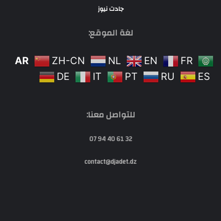
جادت نيوز
لغة الموقع:
AR
ZH-CN
NL
EN
FR
DE
IT
PT
RU
ES
للتواصل معنا:
32 61 40 94 07
contact@djadet.dz