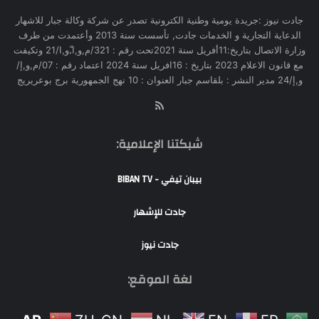
جادت نيوز :جريدة يومية وطنية الكترونية تصدر عن شركة وكالة جبار للاشهار
الدعاية التجارية و الخدمات جادت, تأسست سنة 2013 وأعتمدت من طرف
وزارة الاتصال بتاريخ:11أفريل سنة 2021تحت رقم : 321/م,و,ا,ّو,ا/21 وتكيفت
مع قانون الاعلام 2023 بتاريخ : 16افريل سنة 2024 اعتماد رقم : 07/م,و,إ/
و,إ/24 مدير النشر : بلقاسم جبار العنوان : 10 نهج الجمهورية برج بوعريريج
RSS
شبكتنا الإعلامية:
بيبان تيفي - BIBAN TV
جادت للإشهار
جادت نيوز
لغة الموقع: