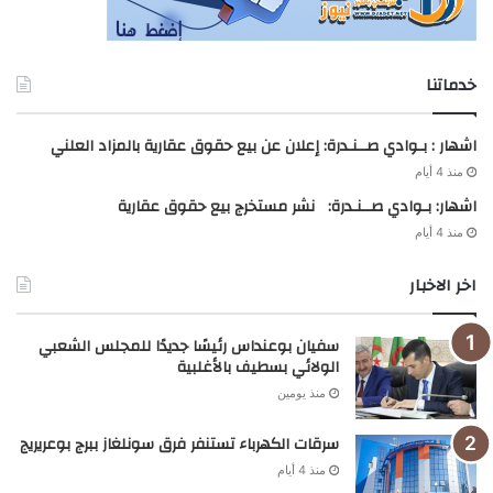
خدماتنا
اشهار : بـوادي صــنـدرة: إعلان عن بيع حقوق عقارية بالمزاد العلني
منذ 4 أيام
اشهار: بـوادي صــنـدرة: نشر مستخرج بيع حقوق عقارية
منذ 4 أيام
اخر الاخبار
سفيان بوعنداس رئيسًا جديدًا للمجلس الشعبي
الولائي بسطيف بالأغلبية
منذ يومين
سرقات الكهرباء تستنفر فرق سونلغاز ببرج بوعريريج
منذ 4 أيام