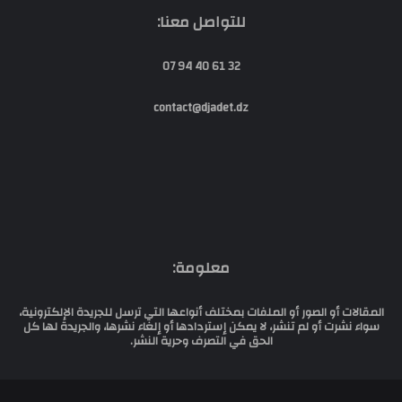
للتواصل معنا:
32 61 40 94 07
contact@djadet.dz
معلومة:
المقالات أو الصور أو الملفات بمختلف أنواعها التي ترسل للجريدة الإلكترونية،
سواء نشرت أو لم تنشر، لا يمكن إستردادها أو إلغاء نشرها، والجريدة لها كل
الحق في التصرف وحرية النشر.