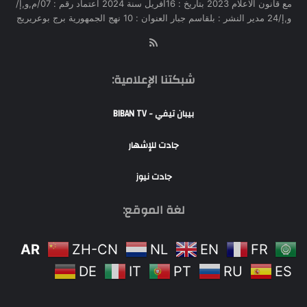
مع قانون الاعلام 2023 بتاريخ : 16افريل سنة 2024 اعتماد رقم : 07/م,و,إ/
و,إ/24 مدير النشر : بلقاسم جبار العنوان : 10 نهج الجمهورية برج بوعريريج
RSS
شبكتنا الإعلامية:
بيبان تيفي - BIBAN TV
جادت للإشهار
جادت نيوز
لغة الموقع:
AR
ZH-CN
NL
EN
FR
DE
IT
PT
RU
ES