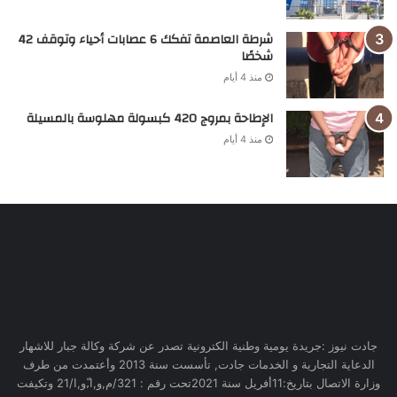
شرطة العاصمة تفكك 6 عصابات أحياء وتوقف 42
شخصًا
منذ 4 أيام
الإطاحة بمروج 420 كبسولة مهلوسة بالمسيلة
منذ 4 أيام
جادت نيوز :جريدة يومية وطنية الكترونية تصدر عن شركة وكالة جبار للاشهار
الدعاية التجارية و الخدمات جادت, تأسست سنة 2013 وأعتمدت من طرف
وزارة الاتصال بتاريخ:11أفريل سنة 2021تحت رقم : 321/م,و,ا,ّو,ا/21 وتكيفت