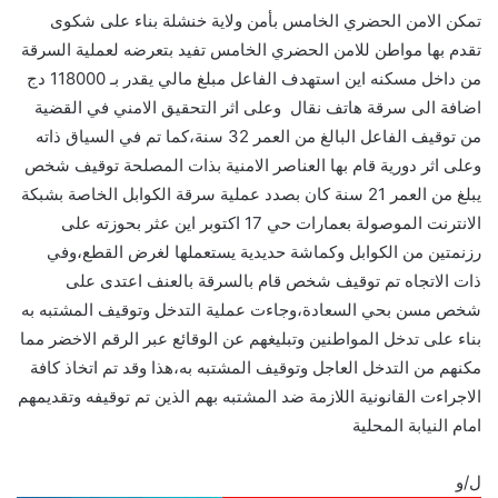
تمكن الامن الحضري الخامس بأمن ولاية خنشلة بناء على شكوى
تقدم بها مواطن للامن الحضري الخامس تفيد بتعرضه لعملية السرقة
من داخل مسكنه اين استهدف الفاعل مبلغ مالي يقدر بـ 118000 دج
اضافة الى سرقة هاتف نقال وعلى اثر التحقيق الامني في القضية
من توقيف الفاعل البالغ من العمر 32 سنة،كما تم في السياق ذاته
وعلى اثر دورية قام بها العناصر الامنية بذات المصلحة توقيف شخص
يبلغ من العمر 21 سنة كان بصدد عملية سرقة الكوابل الخاصة بشبكة
الانترنت الموصولة بعمارات حي 17 اكتوبر اين عثر بحوزته على
رزنمتين من الكوابل وكماشة حديدية يستعملها لغرض القطع،وفي
ذات الاتجاه تم توقيف شخص قام بالسرقة بالعنف اعتدى على
شخص مسن بحي السعادة،وجاءت عملية التدخل وتوقيف المشتبه به
بناء على تدخل المواطنين وتبليغهم عن الوقائع عبر الرقم الاخضر مما
مكنهم من التدخل العاجل وتوقيف المشتبه به،هذا وقد تم اتخاذ كافة
الاجراءت القانونية اللازمة ضد المشتبه بهم الذين تم توقيفه وتقديمهم
امام النيابة المحلية
ل/و