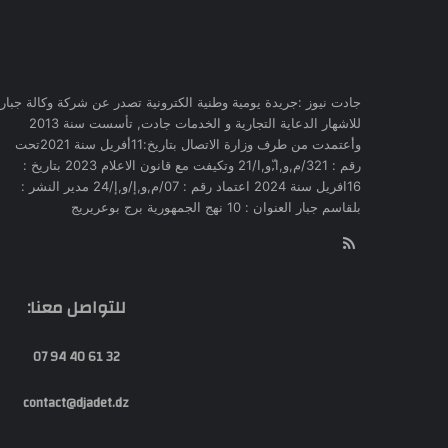
جادت نيوز :جريدة يومية وطنية الكترونية تصدر عن شركة وكالة جبار
للاشهار الدعاية التجارية و الخدمات جادت, تأسست سنة 2013
وأعتمدت من طرف وزارة الاتصال بتاريخ:11أفريل سنة 2021تحت
رقم : 321/م,و,ا,ّو,ا/21 وتكيفت مع قانون الاعلام 2023 بتاريخ :
16افريل سنة 2024 اعتماد رقم : 07/م,و,إ/و,إ/24 مدير النشر :
بلقاسم جبار العنوان : 10 نهج الجمهورية برج بوعريريج
RSS
للتواصل معنا:
32 61 40 94 07
contact@djadet.dz