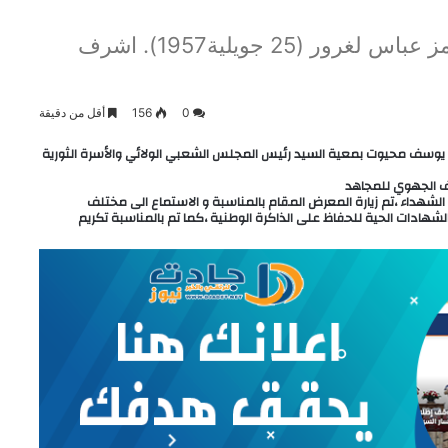
بمناسبة الذكرى67 لاستشهاد الشهيد الرمز عباس لغرور (25 جويلية1957). اشرف
0
156
أقل من دقيقة
ة 2024والي ولاية خنشلة السيد يوسف محيوت بمعية السيد رئيس المجلس الشعبي الولائي والأسرة الثورية
 الشهداء ،تم زيارة المعرض المقام بالمناسبة و الاستماع الى مختلف
ادات الحية للحفاظ على الذاكرة الوطنية ،كما تم بالمناسبة تكريم