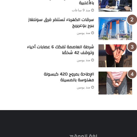
بالأغلبية
منذ 9 ساعات
سرقات الكهرباء تستنفر فرق سونلغاز
ببرج بوعريريج
منذ يومين
شرطة العاصمة تفكك 6 عصابات أحياء
وتوقف 42 شخصًا
منذ يومين
الإطاحة بمروج 420 كبسولة
مهلوسة بالمسيلة
منذ يومين
لغة الموقع: