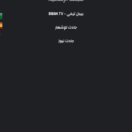
بيبان تيفي - BIBAN TV
جادت للإشهار
S
جادت نيوز