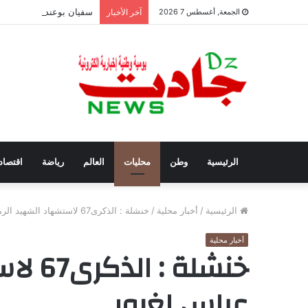
سفيان بوعنداس رئيسًا جد
الجمعة, أغسطس 7 2026
آخر الأخبار
الرئيسية
وطن
محليات
العالم
رياضة
اقتصاد
الرئيسية
/
أخبار محلية
/
خنشلة : الذكرى67 لاستشهاد الشهيد الرمز عباس لغرور
أخبار محلية
خنشلة 
عباس لغرور