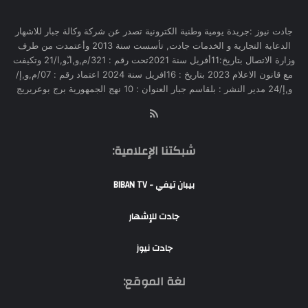
جادت نيوز :جريدة يومية وطنية الكترونية تصدر عن شركة وكالة جبار للاشهار
الدعاية التجارية و الخدمات جادت, تأسست سنة 2013 وأعتمدت من طرف
وزارة الاتصال بتاريخ:11أفريل سنة 2021تحت رقم : 321/م,و,ا,ّو,ا/21 وتكيفت
مع قانون الاعلام 2023 بتاريخ : 16افريل سنة 2024 اعتماد رقم : 07/م,و,إ/
و,إ/24 مدير النشر : بلقاسم جبار العنوان : 10 نهج الجمهورية برج بوعريريج
RSS
شبكتنا الإعلامية:
بيبان تيفي - BIBAN TV
جادت للإشهار
جادت نيوز
لغة الموقع: