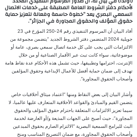
(أوندا) في بيان له، أن صدور المرسوم التنفيذي المحدد
لأحكام دفتر الشروط العامة المطبقة على خدمات الاتصال
السمعي البصري يعد “خطوة حاسمة وفعالة لتعزيز حماية
حقوق المؤلف والحقوق المجاورة في الجزائر”.
أفاد البيان أن المرسوم التنفيذي رقم 24-250 المؤرخ في 23
جويلية 2024 المتضمن دفتر الشروط الجديد “يتضمن مجموعة من
الالتزامات التي يجب على كل خدمة اتصال سمعي بصري، عامة أو
موضوعاتية، سواء كانت تبث عبر الأقمار الصناعية أو من خلال
الإنترنت، احترامها وتطبيقها، حيث تشمل هذه الأحكام عدة نقاط هامة
تهدف إلى ضمان حماية أفضل للأعمال الإبداعية وحقوق المؤلفين
وأصحاب الحقوق المجاورة”.
وأشار البيان إلى بعض النقاط ومنها “اعتماد ميثاق أخلاقيات خاص
يتضمن القيم والمبادئ والقواعد الأخلاقية المتعارف عليها عالميا، لا
سيما تعزيز الالتزامات المتعلقة باحترام حقوق المؤلف والحقوق
المجاورة”، حيث أصبح على الجهات المذيعة و/أو العارضة لخدمة
البث للبرامج السمعية البصرية “الالتزام الصارم بحقوق المبدعين
وأصحاب الحقوق المجاورة، مع ضمان التصريح المناسب ومنح