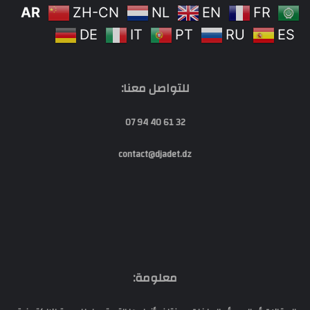
AR
ZH-CN
NL
EN
FR
DE
IT
PT
RU
ES
للتواصل معنا:
32 61 40 94 07
contact@djadet.dz
معلومة: