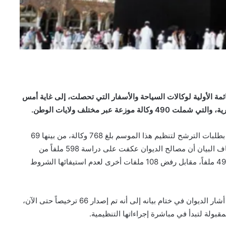
ئمة الأولية لوكالات السياحة والأسفار التي تحصلت، إلى غاية أمس
وأوضح بيان صادر عن الديوان أن عدد الوكالات التي تقدمت بطلبات الترشح لتنظيم هذا الموسم بلغ 768 وكالة، من بينها 69
وكالة جديدة تسجل حضورها لأول مرة في هذا النشاط. وأضاف البيان أن مصالح الديوان عكفت على دراسة 598 ملفاً من
إجمالي الطلبات المودعة، حيث أسفرت العملية عن قبول 490 ملفاً، مقابل رفض 108 ملفات أخرى لعدم استيفائها الشروط
وفيما يتعلق بالشق الإداري الخاص بصدور الوثائق الرسمية، أشار الديوان في ختام بيانه إلى أنه تم إصدار 66 ترخيصاً حتى الآن،