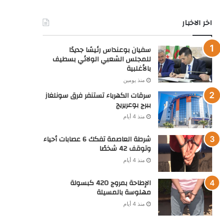
خدماتنا
اشهار : بـوادي صــنـدرة: إعلان عن بيع حقوق عقارية بالمزاد
العلني
منذ 4 أيام
اشهار: بـوادي صــنـدرة: نشر مستخرج بيع حقوق عقارية
منذ 4 أيام
اخر الاخبار
سفيان بوعنداس رئيسًا جديدًا
للمجلس الشعبي الولائي بسطيف