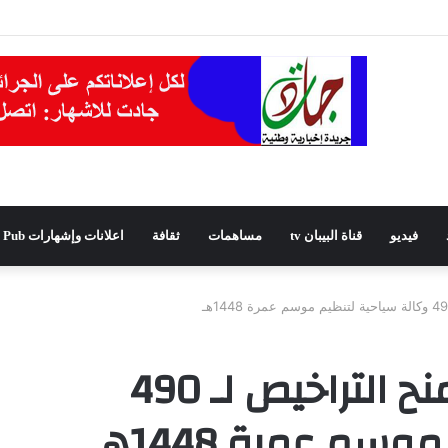
يدًا للمجلس الشعبي الولائي بسطيف بالأغلبية
فيديو
قناة البيبان tv
مساهمات
ثقافة
اعلانات وإشهارات Pub
ديوان الحج والعمرة يمنح التراخيص لـ 490
سم عمرة 1448هـ