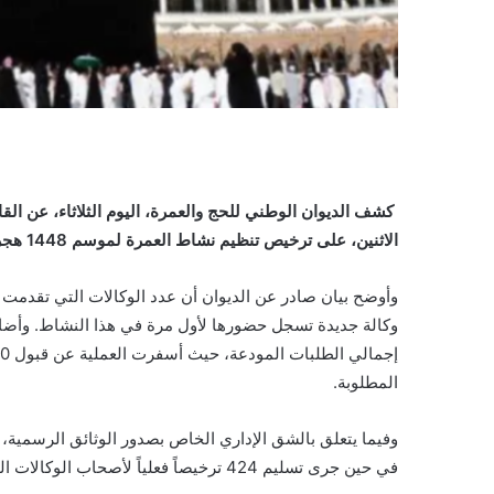
كشف الديوان الوطني للحج والعمرة، اليوم الثلاثاء، عن القا
الاثنين، على ترخيص تنظيم نشاط العمرة لموسم 1448 هجرية، والتي شملت 490 وكالة موزعة عبر مختلف ولايات الوطن.
المطلوبة.
في حين جرى تسليم 424 ترخيصاً فعلياً لأصحاب الوكالات المقبولة لتبدأ في مباشرة إجراءاتها التنظيمية.