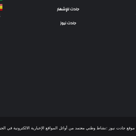
جادت للإشهار
S
جادت نيوز
R
موقع جادت نيوز :نشاط وطني معتمد من أوائل المواقع الإخبارية الالكترونية في الجزائر،تغطية 