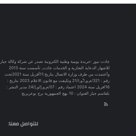
جادت نيوز :جريدة يومية وطنية الكترونية تصدر عن شركة وكالة جبار
للاشهار الدعاية التجارية و الخدمات جادت, تأسست سنة 2013
وأعتمدت من طرف وزارة الاتصال بتاريخ:11أفريل سنة 2021تحت
رقم : 321/م,و,ا,ّو,ا/21 وتكيفت مع قانون الاعلام 2023 بتاريخ :
16افريل سنة 2024 اعتماد رقم : 07/م,و,إ/و,إ/24 مدير النشر :
بلقاسم جبار العنوان : 10 نهج الجمهورية برج بوعريريج
RSS
للتواصل معنا: