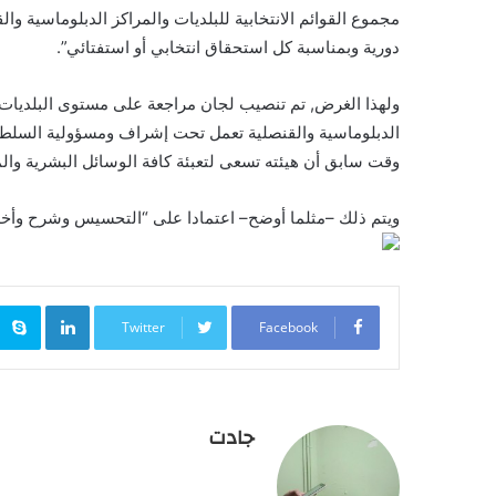
مجموع القوائم الانتخابية للبلديات والمراكز الدبلوماسية وا
دورية وبمناسبة كل استحقاق انتخابي أو استفتائي”.
ولهذا الغرض, تم تنصيب لجان مراجعة على مستوى البلديات
الدبلوماسية والقنصلية تعمل تحت إشراف ومسؤولية السلطة 
وقت سابق أن هيئته تسعى لتعبئة كافة الوسائل البشرية والم
ويتم ذلك –مثلما أوضح– اعتمادا على “التحسيس وشرح وأخذ التد
inkedIn
Twitter
Facebook
جادت