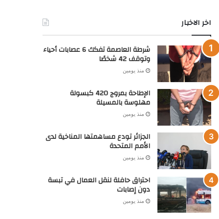
خدماتنا
اشهار : بـوادي صــنـدرة: إعلان عن بيع حقوق عقارية بالمزاد
العلني
منذ يومين
اشهار: بـوادي صــنـدرة: نشر مستخرج بيع حقوق عقارية
منذ يومين
اخر الاخبار
شرطة العاصمة تفكك 6 عصابات أحياء
وتوقف 42 شخصًا