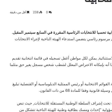
0
238
أقل من دقيقة
ابية تحسبا للانتخابات الرئاسية المقررة في السابع سبتمبر المقبل.
وم 12 يونيو الجاري بمقتضى مرسوم رئاسي يتضمن استدعاء الهيئة الناخبة لإجراء الانتخابات
لاستثنائية, يمكن لكل مواطن أغفل تسجيله في قائمة انتخابية تقديم
, كما أنه بإمكانه الاعتراض المعلل لشطب شخص مسجل بغير حق مثلما
لقوائم الانتخابية أو رئيس الممثلية الدبلوماسية أو القنصلية تبليغ
جرت تحت إشراف السلطة الوطنية المستقلة للانتخابات, حيث تنص
يئة مسؤولية “إحداث ومسك بطاقية وطنية للهيئة الناخبة تتشكل من