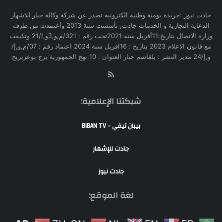
جادت نيوز :جريدة يومية وطنية الكترونية تصدر عن شركة وكالة جبار للاشهار
الدعاية التجارية و الخدمات جادت, تأسست سنة 2013 وأعتمدت من طرف
وزارة الاتصال بتاريخ:11أفريل سنة 2021تحت رقم : 321/م,و,ا,ّو,ا/21 وتكيفت
مع قانون الاعلام 2023 بتاريخ : 16افريل سنة 2024 اعتماد رقم : 07/م,و,إ/
و,إ/24 مدير النشر : بلقاسم جبار العنوان : 10 نهج الجمهورية برج بوعريريج
RSS
شبكتنا الإعلامية:
بيبان تيفي - BIBAN TV
جادت للإشهار
جادت نيوز
لغة الموقع: