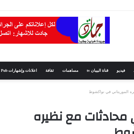
يدًا للمجلس الشعبي الولائي بسطيف بالأغلبية
فيديو
قناة البيبان tv
مساهمات
ثقافة
اعلانات وإشهارات Pub
ره الموريتاني في نواكشوط
 محادثات مع نظيره
شوط