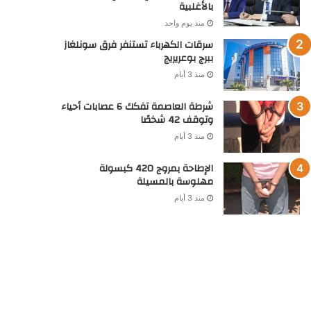
بالأغلبية
منذ يوم واحد
سرقات الكهرباء تستنفر فرق سونلغاز
ببرج بوعريريج
منذ 3 أيام
شرطة العاصمة تفكك 6 عصابات أحياء
وتوقف 42 شخصًا
منذ 3 أيام
الإطاحة بمروج 420 كبسولة
مهلوسة بالمسيلة
منذ 3 أيام