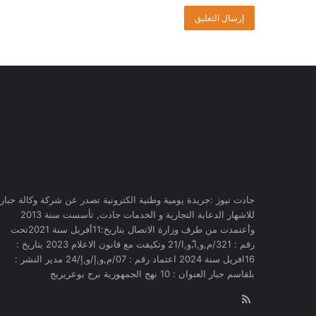
جادت نيوز :جريدة يومية وطنية الكترونية تصدر عن شركة وكالة جبار
للاشهار الدعاية التجارية و الخدمات جادت, تأسست سنة 2013
وأعتمدت من طرف وزارة الاتصال بتاريخ:11أفريل سنة 2021تحت
رقم : 321/م,و,ا,ّو,ا/21 وتكيفت مع قانون الاعلام 2023 بتاريخ :
16افريل سنة 2024 اعتماد رقم : 07/م,و,إ/و,إ/24 مدير النشر :
بلقاسم جبار العنوان : 10 نهج الجمهورية برج بوعريريج
RSS