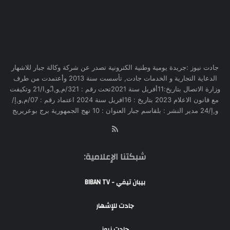
جادت نيوز :جريدة يومية وطنية الكترونية تصدر عن شركة وكالة جبار للاشهار
الدعاية التجارية و الخدمات جادت, تأسست سنة 2013 وأعتمدت من طرف
وزارة الاتصال بتاريخ:11أفريل سنة 2021تحت رقم : 321/م,و,ا,ّو,ا/21 وتكيفت
مع قانون الاعلام 2023 بتاريخ : 16افريل سنة 2024 اعتماد رقم : 07/م,و,إ/
و,إ/24 مدير النشر : بلقاسم جبار العنوان : 10 نهج الجمهورية برج بوعريريج
RSS
شبكتنا الإعلامية:
بيبان تيفي - BIBAN TV
جادت للإشهار
جادت نيوز