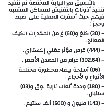
بالتنسيق مع النيابة المختصة تم تنفيذ
تنفيذ أذونات بالتفتيش لمساكن المشتبه
فيهم ،حيث أسفرت العملية على
ضبط
وحجز
:
– (30)
كلغ و(60) غ من المخدرات الكيف
المعالج
.
– (444)
قرص مؤثر عقلي إكستازي.
– (302.64) غرام من المعدن الأصفر .
– (06) أسلحة بيضاء محظورة مختلفة
الأنواع والأحجام .
– (180) وحدة ألعاب نارية بوق و(03)
سينيال.
– (143) مليون و (500) ألف سنتيم .