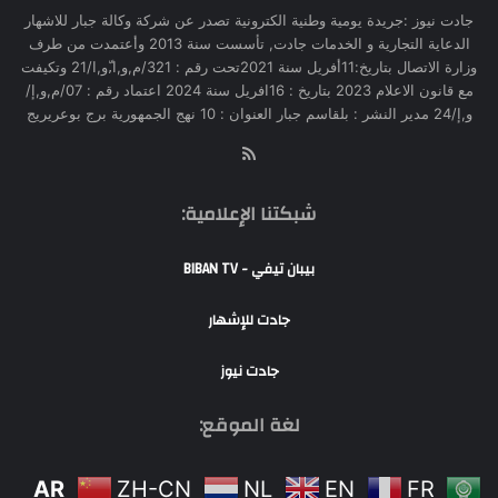
جادت نيوز :جريدة يومية وطنية الكترونية تصدر عن شركة وكالة جبار للاشهار
الدعاية التجارية و الخدمات جادت, تأسست سنة 2013 وأعتمدت من طرف
وزارة الاتصال بتاريخ:11أفريل سنة 2021تحت رقم : 321/م,و,ا,ّو,ا/21 وتكيفت
مع قانون الاعلام 2023 بتاريخ : 16افريل سنة 2024 اعتماد رقم : 07/م,و,إ/
و,إ/24 مدير النشر : بلقاسم جبار العنوان : 10 نهج الجمهورية برج بوعريريج
RSS
شبكتنا الإعلامية:
بيبان تيفي - BIBAN TV
جادت للإشهار
جادت نيوز
لغة الموقع:
AR
ZH-CN
NL
EN
FR