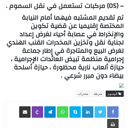
– (05) مركبات تستعمل في نقل السموم .
تم تقديم المشتبه فيهما أمام النيابة
المختصة إقليميا عن
قضية
تكوين
والإنخراط في عصابة أحياء لغرض إعداد
لجناية نقل وتخزين المخدرات القنب الهندي
لغرض البيع والمتاجرة في إطار جماعة
إجرامية منظمة تبيض العائدات الإجرامية ،
حيازة ألعاب نارية محظورة ، حيازة أسلحة
بيضاء دون مبرر شرعي .
الوسوم
شرطة
مخدرات
LinkedIn
Skype
WhatsApp
Telegram
Viber
مشاركة عبر البريد
طباعة