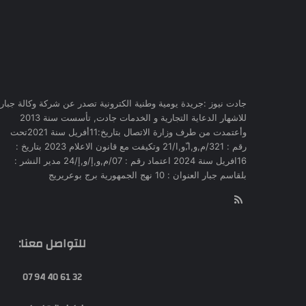
جادت نيوز :جريدة يومية وطنية الكترونية تصدر عن شركة وكالة جبار
للاشهار الدعاية التجارية و الخدمات جادت, تأسست سنة 2013
وأعتمدت من طرف وزارة الاتصال بتاريخ:11أفريل سنة 2021تحت
رقم : 321/م,و,ا,ّو,ا/21 وتكيفت مع قانون الاعلام 2023 بتاريخ :
16افريل سنة 2024 اعتماد رقم : 07/م,و,إ/و,إ/24 مدير النشر :
بلقاسم جبار العنوان : 10 نهج الجمهورية برج بوعريريج
RSS
للتواصل معنا:
32 61 40 94 07