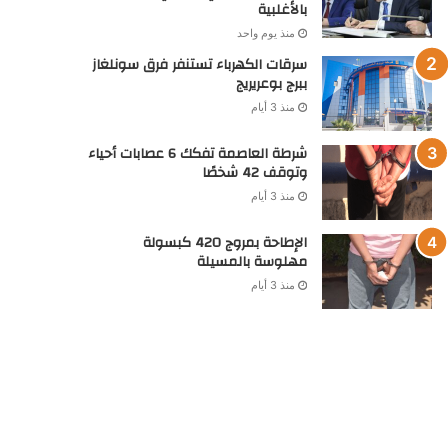
بالأغلبية
منذ يوم واحد
سرقات الكهرباء تستنفر فرق سونلغاز
ببرج بوعريريج
منذ 3 أيام
شرطة العاصمة تفكك 6 عصابات أحياء
وتوقف 42 شخصًا
منذ 3 أيام
الإطاحة بمروج 420 كبسولة
مهلوسة بالمسيلة
منذ 3 أيام