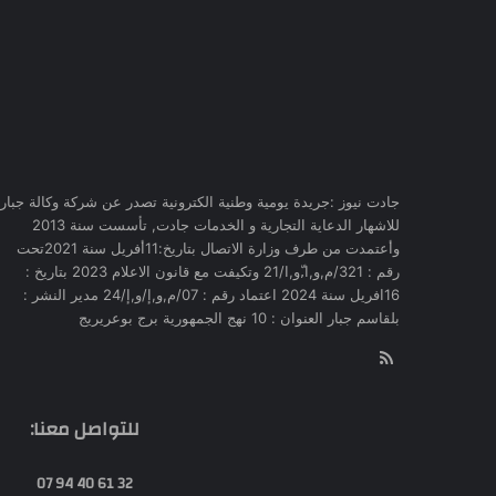
جادت نيوز :جريدة يومية وطنية الكترونية تصدر عن شركة وكالة جبار
للاشهار الدعاية التجارية و الخدمات جادت, تأسست سنة 2013
وأعتمدت من طرف وزارة الاتصال بتاريخ:11أفريل سنة 2021تحت
رقم : 321/م,و,ا,ّو,ا/21 وتكيفت مع قانون الاعلام 2023 بتاريخ :
16افريل سنة 2024 اعتماد رقم : 07/م,و,إ/و,إ/24 مدير النشر :
بلقاسم جبار العنوان : 10 نهج الجمهورية برج بوعريريج
RSS
للتواصل معنا:
32 61 40 94 07