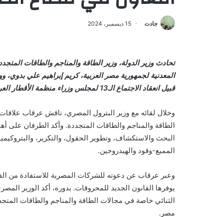
جادت
15 ديسمبر، 2024
تحادث وزير الدولة، وزير الطاقة والمناجم والطاقات المتجدد
المعدنية لجمهورية مصر العربية، كريم إبراهيم علي بدوي، ووز
قبيل انعقاد الاجتماع الـ13 لمجلس وزراء منظمة الأقطار العربية المصدرة للبترول “أوابك” في العاصمة الكويتية.
وخلال لقائه مع وزير البترول المصري، ناقش عرقاب علاقات ا
الطاقة والمناجم والطاقات المتجددة. وأكد الطرفان على أه
البحث والاستكشاف، وتطوير الحقول، والتكرير، والبتروكيمياء
المميع-وقود والهيدروجين.
وعبر عرقاب عن دعوته للشركات المصرية للاستفادة من الفرص
يوفرها القانون الجديد للمحروقات. بدوره، أكد الوزير المصري
الثنائي خاصة في مجالات الطاقة والمناجم والطاقات المتجددة
مصر.