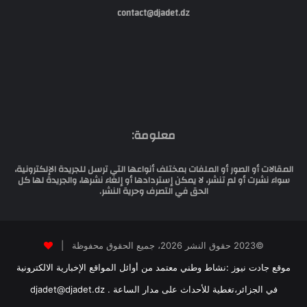
contact@djadet.dz
معلومة:
المقالات أو الصور أو الملفات بمختلف أنواعها التي ترسل للجريدة الإلكترونية،
سواء نشرت أو لم تنشر، لا يمكن إستردادها أو إلغاء نشرها، والجريدة لها كل
الحق في التصرف وحرية النشر.
©2023 حقوق النشر 2026، جميع الحقوق محفوظة |
موقع جادت نيوز :نشاط وطني معتمد من أوائل المواقع الإخبارية الالكترونية
في الجزائر،تغطية للأحداث على مدار الساعة . djadet@djadet.dz