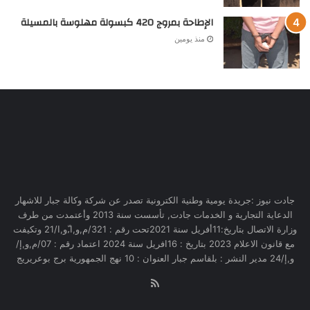
الإطاحة بمروج 420 كبسولة مهلوسة بالمسيلة
منذ يومين
جادت نيوز :جريدة يومية وطنية الكترونية تصدر عن شركة وكالة جبار للاشهار
الدعاية التجارية و الخدمات جادت, تأسست سنة 2013 وأعتمدت من طرف
وزارة الاتصال بتاريخ:11أفريل سنة 2021تحت رقم : 321/م,و,ا,ّو,ا/21 وتكيفت
مع قانون الاعلام 2023 بتاريخ : 16افريل سنة 2024 اعتماد رقم : 07/م,و,إ/
و,إ/24 مدير النشر : بلقاسم جبار العنوان : 10 نهج الجمهورية برج بوعريريج
RSS