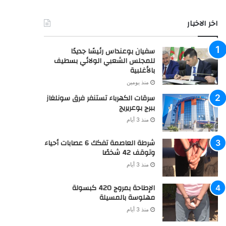
خدماتنا
اشهار : بـوادي صــنـدرة: إعلان عن بيع حقوق عقارية بالمزاد
العلني
منذ 4 أيام
اشهار: بـوادي صــنـدرة: نشر مستخرج بيع حقوق عقارية
منذ 4 أيام
اخر الاخبار
سفيان بوعنداس رئيسًا جديدًا
للمجلس الشعبي الولائي بسطيف