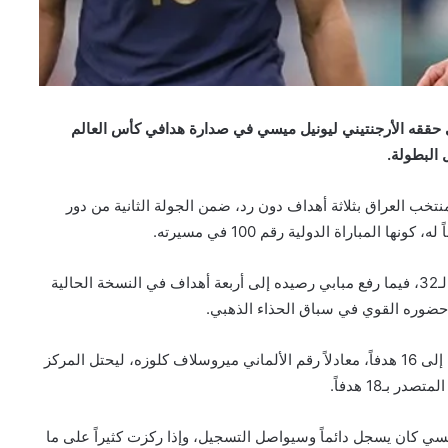
ي حققه الأرجنتيني ليونيل ميسي في صدارة هدافي كأس العالم
البطولة.
تخب العراق بثلاثة أهداف دون رد، ضمن الجولة الثانية من دور
المباراة الدولية رقم 100 في مسيرته.
وبفضل هذا الفوز، ضمن المنتخب الفرنسي التأهل إلى دور الـ32، فيما رفع مبابي رصيده إلى أربعة أهداف في النسخة الحالية
ً حضوره القوي في سباق الحذاء الذهبي.
كما عزز مهاجم ريال مدريد رصيده التاريخي في كأس العالم إلى 16 هدفاً، معادلاً رقم الألماني ميروسلاف كلوزه، ليحتل المركز
بـ18 هدفاً.
يسي كان يسجل دائماً وسيواصل التسجيل، وإذا ركزت كثيراً على ما