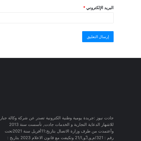
البريد الإلكتروني
*
جادت نيوز :جريدة يومية وطنية الكترونية تصدر عن شركة وكالة جبار
للاشهار الدعاية التجارية و الخدمات جادت, تأسست سنة 2013
وأعتمدت من طرف وزارة الاتصال بتاريخ:11أفريل سنة 2021تحت
رقم : 321/م,و,ا,ّو,ا/21 وتكيفت مع قانون الاعلام 2023 بتاريخ :