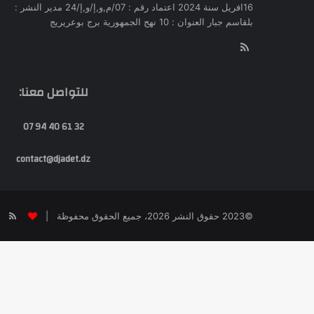
16افريل سنة 2024 اعتماد رقم : 07/م,و,إ/و,إ/24 مدير النشر :
بلقاسم جبار العنوان : 10 نهج الجمهورية برج بوعريريج
RSS
للتواصل معنا:
32 61 40 94 07
contact@djadet.dz
SS
©2023 حقوق النشر 2026، جميع الحقوق محفوظة |