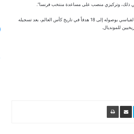
ي ذلك، وتركيزي منصب على مساعدة منتخب فرنسا”.
وجاءت هذه التصريحات عقب يوم شهد تعزيز ميسي لرقمه القياسي بوصوله إلى 18 هدفاً في تاريخ كأس العالم، بعد تسجيله
يخيين للمونديال.
L
Skype
مشاركة عبر البريد
طباعة