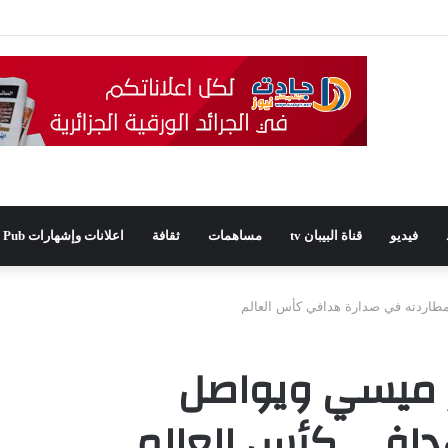
يدًا للمجلس الشعبي الولائي بسطيف بالأغلبية
فيديو
قناة البيبان tv
مساهمات
ثقافة
اعلانات وإشهارات Pub
مطاردته في صدارة هدافي كأس العالم
ز ميسي ويواصل
دافي كأس العالم