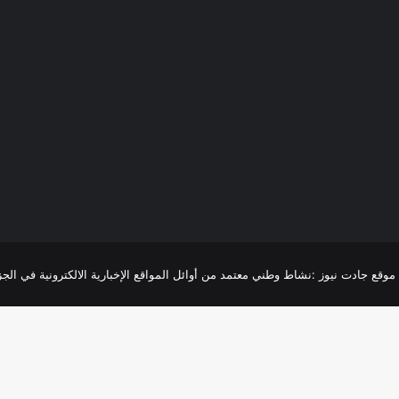
R
موقع جادت نيوز :نشاط وطني معتمد من أوائل المواقع الإخبارية الالكترونية في الجزائر،تغطية 