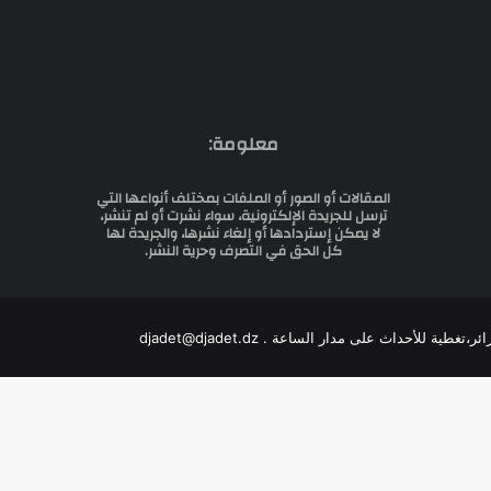
معلومة:
المقالات أو الصور أو الملفات بمختلف أنواعها التي
ترسل للجريدة الإلكترونية، سواء نشرت أو لم تنشر،
لا يمكن إستردادها أو إلغاء نشرها، والجريدة لها
كل الحق في التصرف وحرية النشر.
للأحداث على مدار الساعة . djadet@djadet.dz