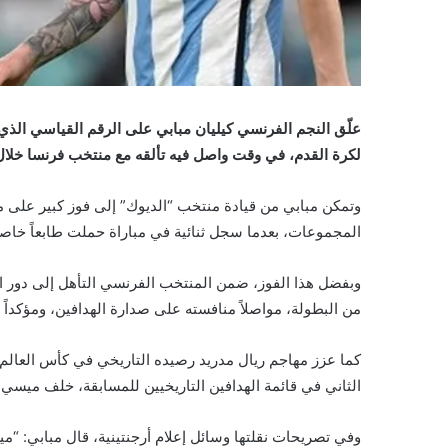
علّق النجم الفرنسي كيليان مبابي على الرقم القياسي الذ
لكرة القدم، في وقت واصل فيه تألقه مع منتخب فرنسا خلال 
وتمكن مبابي من قيادة منتخب “الديوك” إلى فوز كبير على من
المجموعات، بعدما سجل ثنائية في مباراة حملت طابعاً خاصاً له، كونها 
من البطولة، مواصلاً منافسته على صدارة الهدافين، ومؤكدا
الثاني في قائمة الهدافين التاريخيين للمسابقة، خلف ميسي المتصدر 
وفي تصريحات نقلتها وسائل إعلام أرجنتينية، قال مبابي: “م