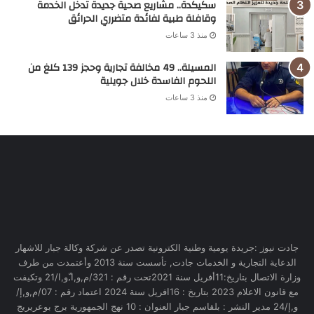
سكيكدة.. مشاريع صحية جديدة تدخل الخدمة
وقافلة طبية لفائدة متضرري الحرائق
منذ 3 ساعات
المسيلة.. 49 مخالفة تجارية وحجز 139 كلغ من
اللحوم الفاسدة خلال جويلية
منذ 3 ساعات
جادت نيوز :جريدة يومية وطنية الكترونية تصدر عن شركة وكالة جبار للاشهار
الدعاية التجارية و الخدمات جادت, تأسست سنة 2013 وأعتمدت من طرف
وزارة الاتصال بتاريخ:11أفريل سنة 2021تحت رقم : 321/م,و,ا,ّو,ا/21 وتكيفت
مع قانون الاعلام 2023 بتاريخ : 16افريل سنة 2024 اعتماد رقم : 07/م,و,إ/
و,إ/24 مدير النشر : بلقاسم جبار العنوان : 10 نهج الجمهورية برج بوعريريج