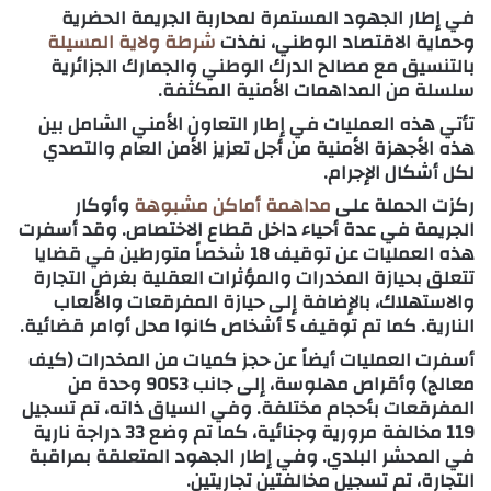
في إطار الجهود المستمرة لمحاربة
الجريمة الحضرية
وحماية
الاقتصاد الوطني
، نفذت
شرطة ولاية المسيلة
بالتنسيق مع مصالح
الدرك الوطني
و
الجمارك الجزائرية
سلسلة من
المداهمات الأمنية
المكثفة.
تأتي هذه العمليات في إطار التعاون الأمني الشامل بين
هذه الأجهزة الأمنية من أجل تعزيز
الأمن العام
والتصدي
لكل أشكال الإجرام.
ركزت الحملة على
مداهمة أماكن مشبوهة
وأوكار
الجريمة
في عدة أحياء داخل قطاع الاختصاص. وقد أسفرت
هذه العمليات عن توقيف 18 شخصاً متورطين في قضايا
تتعلق بحيازة
المخدرات
و
المؤثرات العقلية
بغرض التجارة
والاستهلاك، بالإضافة إلى حيازة
المفرقعات
و
الألعاب
النارية
. كما تم توقيف 5 أشخاص كانوا محل أوامر قضائية.
أسفرت العمليات أيضاً عن حجز كميات من
المخدرات
(
كيف
معالج
) و
أقراص مهلوسة
، إلى جانب 9053 وحدة من
المفرقعات
بأحجام مختلفة. وفي السياق ذاته، تم تسجيل
119 مخالفة مرورية وجنائية، كما تم وضع 33 دراجة نارية
في المحشر البلدي. وفي إطار الجهود المتعلقة بمراقبة
التجارة
، تم تسجيل مخالفتين تجاريتين.