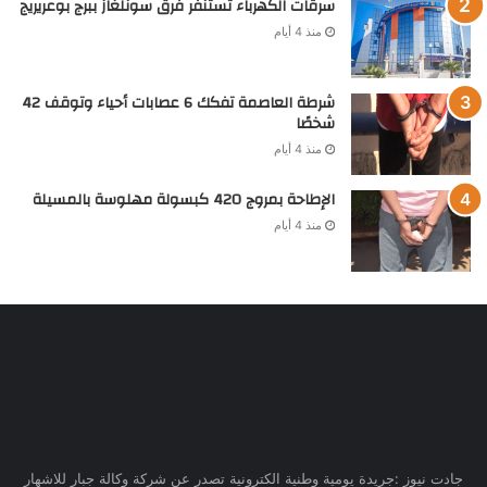
سرقات الكهرباء تستنفر فرق سونلغاز ببرج بوعريريج
منذ 4 أيام
شرطة العاصمة تفكك 6 عصابات أحياء وتوقف 42
شخصًا
منذ 4 أيام
الإطاحة بمروج 420 كبسولة مهلوسة بالمسيلة
منذ 4 أيام
جادت نيوز :جريدة يومية وطنية الكترونية تصدر عن شركة وكالة جبار للاشهار