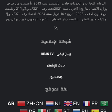
الدعاية التجارية و الخدمات جادت, تأسست سنة 2013 وأعتمدت من طرف
وزارة الاتصال بتاريخ:11أفريل سنة 2021تحت رقم : 321/م,و,ا,ّو,ا/21 وتكيفت
مع قانون الاعلام 2023 بتاريخ : 16افريل سنة 2024 اعتماد رقم : 07/م,و,إ/
و,إ/24 مدير النشر : بلقاسم جبار العنوان : 10 نهج الجمهورية برج بوعريريج
RSS
شبكتنا الإعلامية:
بيبان تيفي - BIBAN TV
جادت للإشهار
جادت نيوز
لغة الموقع:
AR
ZH-CN
NL
EN
FR
DE
IT
PT
RU
ES