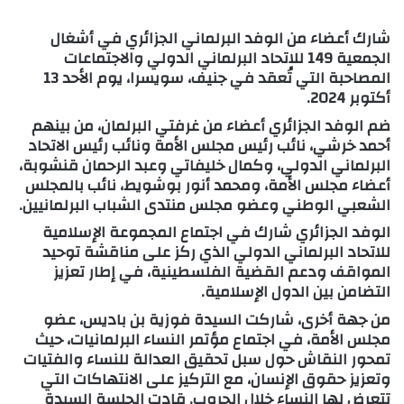
شارك أعضاء من الوفد البرلماني الجزائري في أشغال
الجمعية 149 للاتحاد البرلماني الدولي والاجتماعات
المصاحبة التي تُعقد في جنيف، سويسرا، يوم الأحد 13
أكتوبر 2024.
ضم الوفد الجزائري أعضاء من غرفتي البرلمان، من بينهم
أحمد خرشي، نائب رئيس مجلس الأمة ونائب رئيس الاتحاد
البرلماني الدولي، وكمال خليفاتي وعبد الرحمان قنشوبة،
أعضاء مجلس الأمة، ومحمد أنور بوشويط، نائب بالمجلس
الشعبي الوطني وعضو مجلس منتدى الشباب البرلمانيين.
الوفد الجزائري شارك في اجتماع المجموعة الإسلامية
للاتحاد البرلماني الدولي الذي ركز على مناقشة توحيد
المواقف ودعم القضية الفلسطينية، في إطار تعزيز
التضامن بين الدول الإسلامية.
من جهة أخرى، شاركت السيدة فوزية بن باديس، عضو
مجلس الأمة، في اجتماع مؤتمر النساء البرلمانيات، حيث
تمحور النقاش حول سبل تحقيق العدالة للنساء والفتيات
وتعزيز حقوق الإنسان، مع التركيز على الانتهاكات التي
تتعرض لها النساء خلال الحروب. قادت الجلسة السيدة