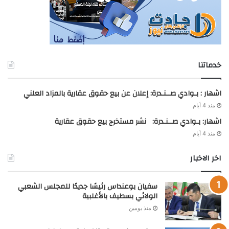
خدماتنا
اشهار : بـوادي صــنـدرة: إعلان عن بيع حقوق عقارية بالمزاد العلني
منذ 4 أيام
اشهار: بـوادي صــنـدرة: نشر مستخرج بيع حقوق عقارية
منذ 4 أيام
اخر الاخبار
سفيان بوعنداس رئيسًا جديدًا للمجلس الشعبي
الولائي بسطيف بالأغلبية
منذ يومين