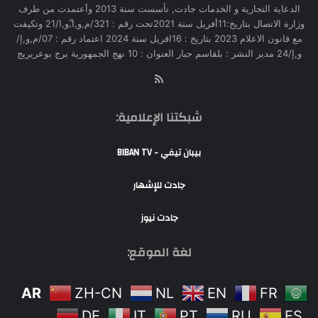
الدعاية التجارية و الخدمات جادت, تأسست سنة 2013 وأعتمدت من طرف
وزارة الاتصال بتاريخ:11أفريل سنة 2021تحت رقم : 321/م,و,ا,ّو,ا/21 وتكيفت
مع قانون الاعلام 2023 بتاريخ : 16افريل سنة 2024 اعتماد رقم : 07/م,و,إ/
و,إ/24 مدير النشر : بلقاسم جبار العنوان : 10 نهج الجمهورية برج بوعريريج
RSS
شبكتنا الإعلامية:
بيبان تيفي - BIBAN TV
جادت للإشهار
جادت نيوز
لغة الموقع:
AR
ZH-CN
NL
EN
FR
DE
IT
PT
RU
ES