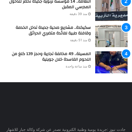
النعامة.. 14 مؤسسة تربوية جديدة تحضّر للدخول
المدرسي المقبل
منذ 39 دقيقة
سكيكدة.. مشاريع صحية جديدة تدخل الخدمة
وقافلة طبية لفائدة متضرري الحرائق
منذ 51 دقيقة
المسيلة.. 49 مخالفة تجارية وحجز 139 كلغ من
اللحوم الفاسدة خلال جويلية
منذ ساعة واحدة
جادت نيوز :جريدة يومية وطنية الكترونية تصدر عن شركة وكالة جبار للاشهار