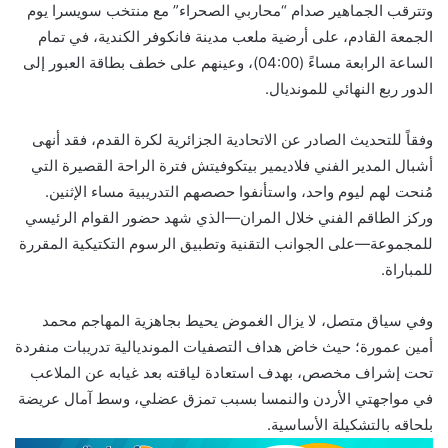
وتترقب الجماهير صدام “محاربي الصحراء” مع منتخب سويسرا يوم
الجمعة القادم، على أرضية ملعب مدينة فانكوفر الكندية، في تمام
الساعة الرابعة مساءً (04:00)، وعينهم على خطف بطاقة العبور إلى
الدور ربع النهائي للمونديال.
وفقاً للتحديث الصادر عن الاتحادية الجزائرية لكرة القدم، فقد أنهى
أشبال المدير الفني فلاديمير بيتكوفيتش فترة الراحة القصيرة التي
مُنحت لهم ليوم واحد، واستأنفوا حصصهم التدريبية مساء الإثنين.
وركز الطاقم الفني خلال المران—الذي شهد حضور القوام الرئيسي
للمجموعة—على الجوانب التقنية وتطبيق الرسوم التكتيكية المقررة
للمباراة.
وفي سياق متصل، لا يزال الغموض يحيط بجاهزية المهاجم محمد
أمين عمورة؛ حيث خاض هداف التصفيات المونديالية تدريبات منفردة
تحت إشراف مخصص، بهدف استعادة لياقته بعد غيابه عن الملاعب
في مواجهتي الأردن والنمسا بسبب تمزق عضلي، وسط آمال عريضة
بلحاقه بالتشكيلة الأساسية.