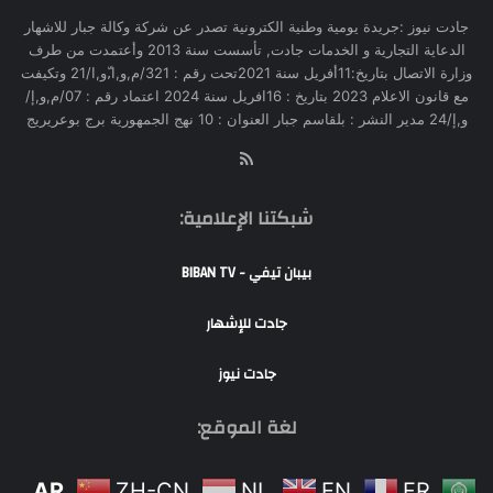
جادت نيوز :جريدة يومية وطنية الكترونية تصدر عن شركة وكالة جبار للاشهار
الدعاية التجارية و الخدمات جادت, تأسست سنة 2013 وأعتمدت من طرف
وزارة الاتصال بتاريخ:11أفريل سنة 2021تحت رقم : 321/م,و,ا,ّو,ا/21 وتكيفت
مع قانون الاعلام 2023 بتاريخ : 16افريل سنة 2024 اعتماد رقم : 07/م,و,إ/
و,إ/24 مدير النشر : بلقاسم جبار العنوان : 10 نهج الجمهورية برج بوعريريج
RSS
شبكتنا الإعلامية:
بيبان تيفي - BIBAN TV
جادت للإشهار
جادت نيوز
لغة الموقع:
AR
ZH-CN
NL
EN
FR