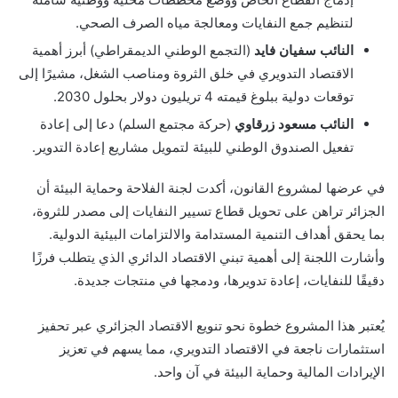
لتنظيم جمع النفايات ومعالجة مياه الصرف الصحي.
النائب سفيان فايد
(التجمع الوطني الديمقراطي) أبرز أهمية
الاقتصاد التدويري في خلق الثروة ومناصب الشغل، مشيرًا إلى
توقعات دولية ببلوغ قيمته 4 تريليون دولار بحلول 2030.
النائب مسعود زرقاوي
(حركة مجتمع السلم) دعا إلى إعادة
تفعيل الصندوق الوطني للبيئة لتمويل مشاريع إعادة التدوير.
في عرضها لمشروع القانون، أكدت لجنة الفلاحة وحماية البيئة أن
الجزائر تراهن على تحويل قطاع تسيير النفايات إلى مصدر للثروة،
بما يحقق أهداف التنمية المستدامة والالتزامات البيئية الدولية.
وأشارت اللجنة إلى أهمية تبني الاقتصاد الدائري الذي يتطلب فرزًا
دقيقًا للنفايات، إعادة تدويرها، ودمجها في منتجات جديدة.
يُعتبر هذا المشروع خطوة نحو تنويع الاقتصاد الجزائري عبر تحفيز
استثمارات ناجعة في الاقتصاد التدويري، مما يسهم في تعزيز
الإيرادات المالية وحماية البيئة في آن واحد.