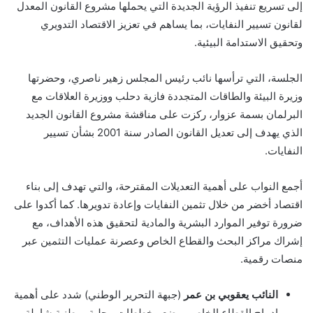
إلى تسريع تنفيذ الرؤية الجديدة التي يحملها مشروع القانون المعدل
لقانون تسيير النفايات، بما يساهم في تعزيز الاقتصاد التدويري
وتحقيق الاستدامة البيئية.
الجلسة، التي ترأسها نائب رئيس المجلس زهير ناصري، وحضرتها
وزيرة البيئة والطاقات المتجددة فازية دحلب ووزيرة العلاقات مع
البرلمان بسمة عزوار، ركزت على مناقشة مشروع القانون الجديد
الذي يهدف إلى تعديل القانون الصادر سنة 2001 بشأن تسيير
النفايات.
أجمع النواب على أهمية التعديلات المقترحة، والتي تهدف إلى بناء
اقتصاد أخضر من خلال تثمين النفايات وإعادة تدويرها. كما أكدوا على
ضرورة توفير الموارد البشرية والمادية لتحقيق هذه الأهداف، مع
إشراك مراكز البحث والقطاع الخاص وعصرنة عمليات التثمين عبر
منصات رقمية.
النائب يعقوبي بن عمر
(جبهة التحرير الوطني) شدد على أهمية
إدماج القطاع الخاص ووضع مخططات محلية ووطنية شاملة