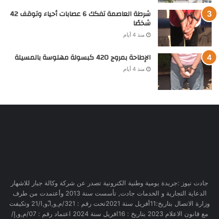
شرطة العاصمة تفكك 6 عصابات أحياء وتوقف 42
شخصًا
منذ 4 أيام
الإطاحة بمروج 420 كبسولة مهلوسة بالمسيلة
منذ 4 أيام
جادت نيوز :جريدة يومية وطنية الكترونية تصدر عن شركة وكالة جبار للاشهار
الدعاية التجارية و الخدمات جادت, تأسست سنة 2013 وأعتمدت من طرف
وزارة الاتصال بتاريخ:11أفريل سنة 2021تحت رقم : 321/م,و,ا,ّو,ا/21 وتكيفت
مع قانون الاعلام 2023 بتاريخ : 16افريل سنة 2024 اعتماد رقم : 07/م,و,إ/