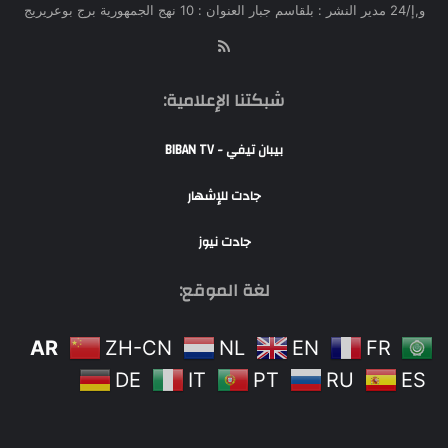
و,إ/24 مدير النشر : بلقاسم جبار العنوان : 10 نهج الجمهورية برج بوعريريج
RSS
شبكتنا الإعلامية:
بيبان تيفي - BIBAN TV
جادت للإشهار
جادت نيوز
لغة الموقع:
AR
ZH-CN
NL
EN
FR
DE
IT
PT
RU
ES