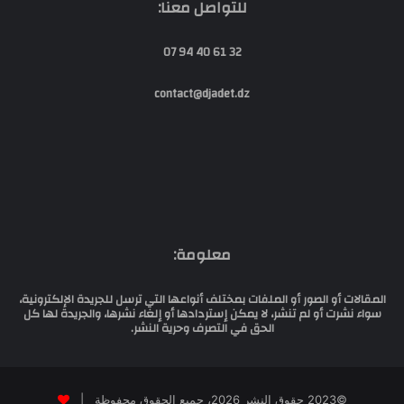
للتواصل معنا:
32 61 40 94 07
contact@djadet.dz
معلومة:
المقالات أو الصور أو الملفات بمختلف أنواعها التي ترسل للجريدة الإلكترونية،
سواء نشرت أو لم تنشر، لا يمكن إستردادها أو إلغاء نشرها، والجريدة لها كل
الحق في التصرف وحرية النشر.
©2023 حقوق النشر 2026، جميع الحقوق محفوظة |