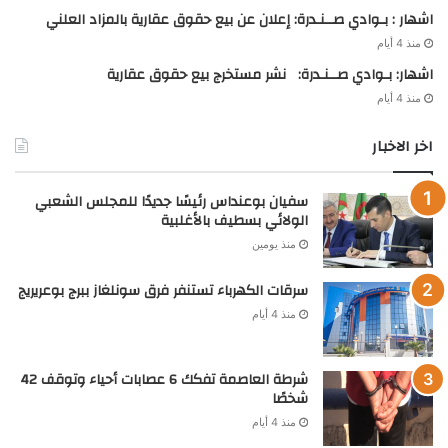
اشهار : بـوادي صــنـدرة: إعلان عن بيع حقوق عقارية بالمزاد العلني
منذ 4 أيام
اشهار: بـوادي صــنـدرة: نشر مستخرج بيع حقوق عقارية
منذ 4 أيام
اخر الاخبار
سفيان بوعنداس رئيسًا جديدًا للمجلس الشعبي
الولائي بسطيف بالأغلبية
منذ يومين
سرقات الكهرباء تستنفر فرق سونلغاز ببرج بوعريريج
منذ 4 أيام
شرطة العاصمة تفكك 6 عصابات أحياء وتوقف 42
شخصًا
منذ 4 أيام