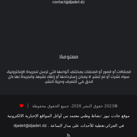
contact@djadet.dz
معلومة:
المقالات أو الصور أو الملفات بمختلف أنواعها التي ترسل للجريدة الإلكترونية،
سواء نشرت أو لم تنشر، لا يمكن إستردادها أو إلغاء نشرها، والجريدة لها كل
الحق في التصرف وحرية النشر.
©2023 حقوق النشر 2026، جميع الحقوق محفوظة |
موقع جادت نيوز :نشاط وطني معتمد من أوائل المواقع الإخبارية الالكترونية
في الجزائر،تغطية للأحداث على مدار الساعة . djadet@djadet.dz
RSS