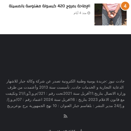
الإطاحة بمروج 420 كبسولة مهلوسة بالمسيلة
منذ 4 أيام
جادت نيوز :جريدة يومية وطنية الكترونية تصدر عن شركة وكالة جبار للاشهار
الدعاية التجارية و الخدمات جادت, تأسست سنة 2013 وأعتمدت من طرف
وزارة الاتصال بتاريخ:11أفريل سنة 2021تحت رقم : 321/م,و,ا,ّو,ا/21 وتكيفت
مع قانون الاعلام 2023 بتاريخ : 16افريل سنة 2024 اعتماد رقم : 07/م,و,إ/
و,إ/24 مدير النشر : بلقاسم جبار العنوان : 10 نهج الجمهورية برج بوعريريج
RSS