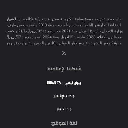
جادت نيوز :جريدة يومية وطنية الكترونية تصدر عن شركة وكالة جبار للاشهار
الدعاية التجارية و الخدمات جادت, تأسست سنة 2013 وأعتمدت من طرف
وزارة الاتصال بتاريخ:11أفريل سنة 2021تحت رقم : 321/م,و,ا,ّو,ا/21 وتكيفت
مع قانون الاعلام 2023 بتاريخ : 16افريل سنة 2024 اعتماد رقم : 07/م,و,إ/
و,إ/24 مدير النشر : بلقاسم جبار العنوان : 10 نهج الجمهورية برج بوعريريج
RSS
شبكتنا الإعلامية:
بيبان تيفي - BIBAN TV
جادت للإشهار
جادت نيوز
لغة الموقع: