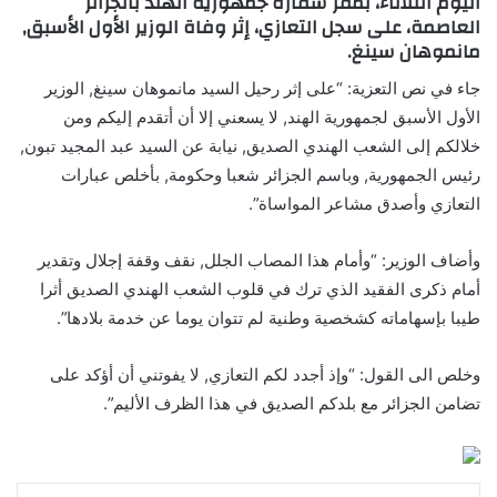
اليوم الثلاثاء، بمقر سفارة جمهورية الهند بالجزائر
العاصمة، على سجل التعازي، إثر وفاة الوزير الأول الأسبق,
مانموهان سينغ.
جاء في نص التعزية: “على إثر رحيل السيد مانموهان سينغ, الوزير
الأول الأسبق لجمهورية الهند, لا يسعني إلا أن أتقدم إليكم ومن
خلالكم إلى الشعب الهندي الصديق, نيابة عن السيد عبد المجيد تبون,
رئيس الجمهورية, وباسم الجزائر شعبا وحكومة, بأخلص عبارات
التعازي وأصدق مشاعر المواساة”.
وأضاف الوزير: “وأمام هذا المصاب الجلل, نقف وقفة إجلال وتقدير
أمام ذكرى الفقيد الذي ترك في قلوب الشعب الهندي الصديق أثرا
طيبا بإسهاماته كشخصية وطنية لم تتوان يوما عن خدمة بلادها”.
وخلص الى القول: “وإذ أجدد لكم التعازي, لا يفوتني أن أؤكد على
تضامن الجزائر مع بلدكم الصديق في هذا الظرف الأليم”.