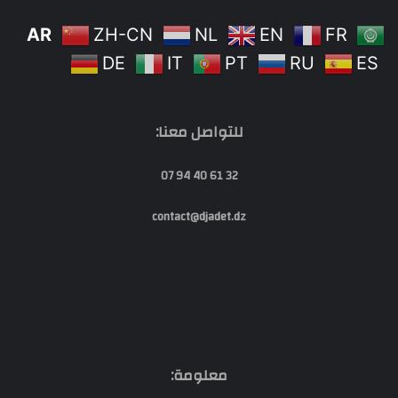
AR
ZH-CN
NL
EN
FR
DE
IT
PT
RU
ES
للتواصل معنا:
32 61 40 94 07
contact@djadet.dz
معلومة: