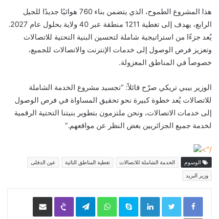
هذا المشروع الطموح، الذي يتضمن بناء 760 هوائيًا جديدًا للجيل
الرابع، يهدف إلى تغطية 1211 منطقة عبر 40 ولاية بحلول عام 2027.
يُعد جزءًا من استراتيجية شاملة لتحسين البنية التحتية للاتصالات
وتعزيز فرص الوصول إلى خدمات الإنترنت والاتصالات للجميع،
خصوصاً في المناطق المعزولة.
الوزير بيبي تريكي صرّح قائلاً: “تجسيد مشروع الخدمة الشاملة
للاتصالات يُعد خطوة كبيرة نحو تحقيق المساواة في فرص الوصول
إلى خدمات الاتصالات، ونحن ملتزمون بتطوير بنيتنا التحتية الرقمية
لخدمة جميع الجزائريين بغض النظر عن مواقعهم.”
/">
الوسوم
الخدمة الشاملة للاتصالات
تغطية المناطق النائية
عين الدفلى
وزير البريد
LinkedIn
Skype
WhatsApp
Telegram
Viber
مشاركة عبر البريد
طباعة