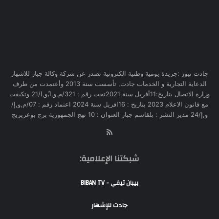
جادت نيوز :جريدة يومية وطنية الكترونية تصدر عن شركة وكالة جبار للاشهار
الدعاية التجارية و الخدمات جادت, تأسست سنة 2013 وأعتمدت من طرف
وزارة الاتصال بتاريخ:11أفريل سنة 2021تحت رقم : 321/م,و,ا,ّو,ا/21 وتكيفت
مع قانون الاعلام 2023 بتاريخ : 16افريل سنة 2024 اعتماد رقم : 07/م,و,إ/
و,إ/24 مدير النشر : بلقاسم جبار العنوان : 10 نهج الجمهورية برج بوعريريج
RSS
شبكتنا الإعلامية:
بيبان تيفي - BIBAN TV
جادت للإشهار