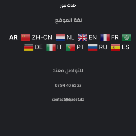
جادت نيوز
لغة الموقع:
AR
ZH-CN
NL
EN
FR
DE
IT
PT
RU
ES
للتواصل معنا:
32 61 40 94 07
contact@djadet.dz