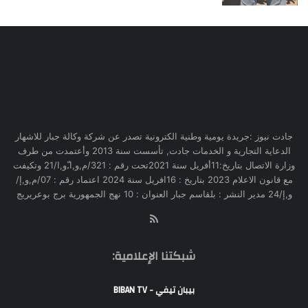
جادت نيوز :جريدة يومية وطنية الكترونية تصدر عن شركة وكالة جبار للاشهار
الدعاية التجارية و الخدمات جادت, تأسست سنة 2013 وأعتمدت من طرف
وزارة الاتصال بتاريخ:11أفريل سنة 2021تحت رقم : 321/م,و,ا,ّو,ا/21 وتكيفت
مع قانون الاعلام 2023 بتاريخ : 16افريل سنة 2024 اعتماد رقم : 07/م,و,إ/
و,إ/24 مدير النشر : بلقاسم جبار العنوان : 10 نهج الجمهورية برج بوعريريج
RSS
شبكتنا الإعلامية:
بيبان تيفي - BIBAN TV