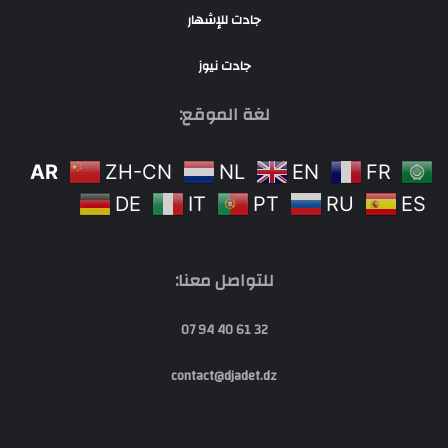
جادت للإشهار
جادت نيوز
لغة الموقع:
AR
ZH-CN
NL
EN
FR
DE
IT
PT
RU
ES
للتواصل معنا:
32 61 40 94 07
contact@djadet.dz