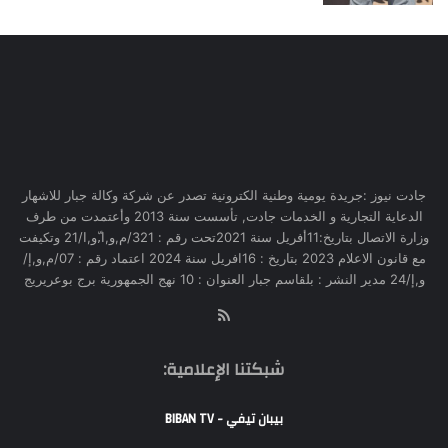
جادت نيوز :جريدة يومية وطنية الكترونية تصدر عن شركة وكالة جبار للاشهار
الدعاية التجارية و الخدمات جادت, تأسست سنة 2013 وأعتمدت من طرف
وزارة الاتصال بتاريخ:11أفريل سنة 2021تحت رقم : 321/م,و,ا,ّو,ا/21 وتكيفت
مع قانون الاعلام 2023 بتاريخ : 16افريل سنة 2024 اعتماد رقم : 07/م,و,إ/
و,إ/24 مدير النشر : بلقاسم جبار العنوان : 10 نهج الجمهورية برج بوعريريج
RSS
شبكتنا الإعلامية:
بيبان تيفي - BIBAN TV