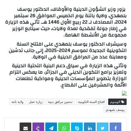
يزور وزير الشؤون الدينية والأوقاف، الدكتور يوسف
بلمهدي، ولاية باتنة يوم الخميس الموافق 26 سبتمبر
2024، المصادف لـ 22 ربيع الأول 1446 هـ. تأتي هذه الزيارة
في إطار جولة تفقدية لعدة ولايات، حيث سيتابع الوزير
مجموعة من الأنشطة الهامة.
وسيشرف الدكتور يوسف بلمهدي على افتتاح السنة
التكوينية الجديدة لموسم 2024-2025، إلى جانب تدشين
ومعاينة عدد من المرافق الدينية في الولاية.
وتأتي هذه الزيارة في سياق دعم البنية التحتية الدينية
وتعزيز برامج التكوين الديني في الجزائر، ما يعكس التزام
الوزارة بتطوير المؤسسات الدينية ومواكبة تطلعات
الأئمة والمشرفين على القطاع.
الوسوم
افتتاح السنة التكوينية
تدشين مرافق دينية
زيارة عمل
ولاية باتنة
يوسف بلمهدي
LinkedIn
Skype
WhatsApp
Telegram
Viber
مشاركة عبر البريد