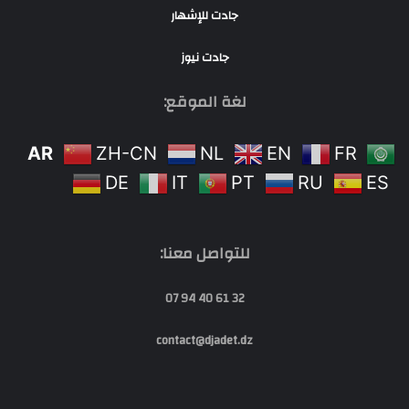
جادت للإشهار
جادت نيوز
لغة الموقع:
AR
ZH-CN
NL
EN
FR
DE
IT
PT
RU
ES
للتواصل معنا:
32 61 40 94 07
contact@djadet.dz