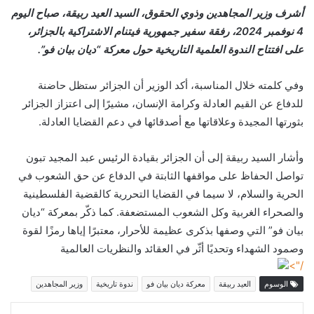
أشرف وزير المجاهدين وذوي الحقوق، السيد العيد ربيقة، صباح اليوم
4 نوفمبر 2024، رفقة سفير جمهورية فيتنام الاشتراكية بالجزائر،
على افتتاح الندوة العلمية التاريخية حول معركة “ديان بيان فو”.
وفي كلمته خلال المناسبة، أكد الوزير أن الجزائر ستظل حاضنة
للدفاع عن القيم العادلة وكرامة الإنسان، مشيرًا إلى اعتزاز الجزائر
بثورتها المجيدة وعلاقاتها مع أصدقائها في دعم القضايا العادلة.
وأشار السيد ربيقة إلى أن الجزائر بقيادة الرئيس عبد المجيد تبون
تواصل الحفاظ على مواقفها الثابتة في الدفاع عن حق الشعوب في
الحرية والسلام، لا سيما في القضايا التحررية كالقضية الفلسطينية
والصحراء الغربية وكل الشعوب المستضعفة. كما ذكّر بمعركة “ديان
بيان فو” التي وصفها بذكرى عظيمة للأحرار، معتبرًا إياها رمزًا لقوة
وصمود الشهداء وتحديًا أثّر في العقائد والنظريات العالمية
/">
الوسوم
العيد ربيقة
معركة ديان بيان فو
ندوة تاريخية
وزير المجاهدين