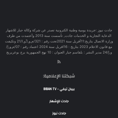
جادت نيوز :جريدة يومية وطنية الكترونية تصدر عن شركة وكالة جبار للاشهار
الدعاية التجارية و الخدمات جادت, تأسست سنة 2013 وأعتمدت من طرف
وزارة الاتصال بتاريخ:11أفريل سنة 2021تحت رقم : 321/م,و,ا,ّو,ا/21 وتكيفت
مع قانون الاعلام 2023 بتاريخ : 16افريل سنة 2024 اعتماد رقم : 07/م,و,إ/
و,إ/24 مدير النشر : بلقاسم جبار العنوان : 10 نهج الجمهورية برج بوعريريج
RSS
شبكتنا الإعلامية:
بيبان تيفي - BIBAN TV
جادت للإشهار
جادت نيوز