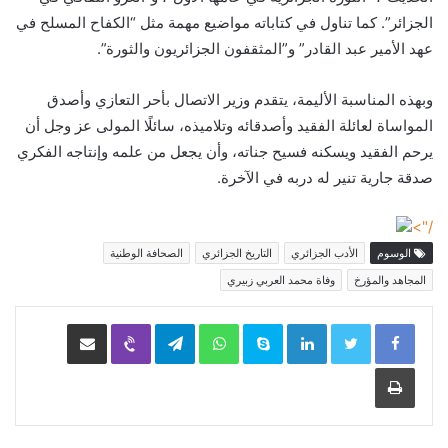
الجزائر”. كما تناول في كتاباته مواضيع مهمة مثل “الكفاح المسلح في
عهد الأمير عبد القادر” و”المثقفون الجزائريون والثورة”.
وبهذه المناسبة الأليمة، يتقدم وزير الاتصال بأحر التعازي وأصدق
المواساة لعائلة الفقيد وأصدقائه وتلاميذه، سائلًا المولى عز وجل أن
يرحم الفقيد ويسكنه فسيح جناته، وأن يجعل من علمه وإنتاجه الفكري
صدقة جارية تنير له دربه في الآخرة.
/">
الوسوم
الأدب الجزائري
التاريخ الجزائري
الصحافة الوطنية
المجاهد والمؤرخ
وفاة محمد العربي زبيري
LinkedIn
Skype
WhatsApp
Telegram
Viber
مشاركة عبر البريد
طباعة