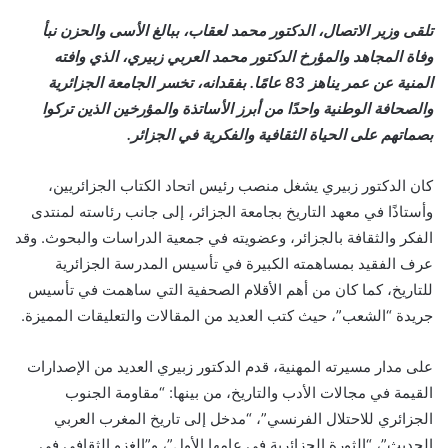
تلقى وزير الاتصال، الدكتور محمد لعقاب، ببالغ الأسى والحزن نبأ
وفاة المجاهد والمؤرخ الدكتور محمد العربي زبيري، الذي وافته
المنية عن عمر يناهز 83 عامًا. بفقدانه، تخسر الجامعة الجزائرية
والصحافة الوطنية واحدًا من أبرز الأساتذة والمؤرخين الذين تركوا
بصماتهم على الحياة الثقافية والفكرية في الجزائر.
كان الدكتور زبيري يشغل منصب رئيس اتحاد الكتاب الجزائريين،
وأستاذًا في معهد التاريخ بجامعة الجزائر، إلى جانب رئاسته لمنتدى
الفكر والثقافة بالجزائر، وعضويته في جمعية الدراسات والبحوث. وقد
عرف الفقيد بمساهمته الكبيرة في تأسيس المدرسة الجزائرية
للتاريخ، كما كان من أهم الأقلام الصحفية التي ساهمت في تأسيس
جريدة “الشعب”، حيث كتب العديد من المقالات والتعليقات المميزة.
على مدار مسيرته المهنية، قدم الدكتور زبيري العديد من الإصدارات
القيمة في مجالات الأدب والتاريخ، من بينها: “مقاومة الجنوب
الجزائري للاحتلال الفرنسي”، “مدخل إلى تاريخ المغرب العربي
الحديث”، “الثورة الجزائرية في عامها الأول”، و”الغزو الثقافي في