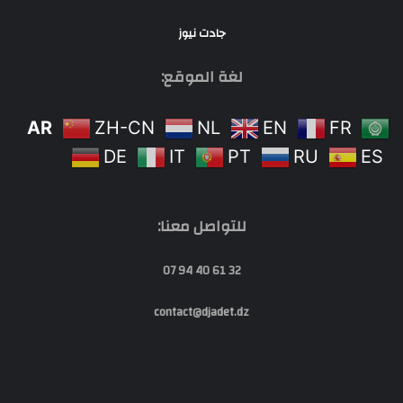
جادت نيوز
لغة الموقع:
AR
ZH-CN
NL
EN
FR
DE
IT
PT
RU
ES
للتواصل معنا:
32 61 40 94 07
contact@djadet.dz