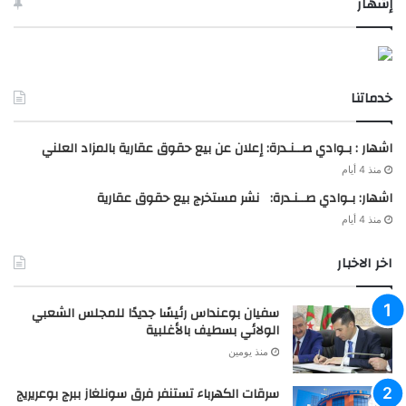
إشهار
خدماتنا
اشهار : بـوادي صــنـدرة: إعلان عن بيع حقوق عقارية بالمزاد العلني
منذ 4 أيام
اشهار: بـوادي صــنـدرة: نشر مستخرج بيع حقوق عقارية
منذ 4 أيام
اخر الاخبار
سفيان بوعنداس رئيسًا جديدًا للمجلس الشعبي
الولائي بسطيف بالأغلبية
منذ يومين
سرقات الكهرباء تستنفر فرق سونلغاز ببرج بوعريريج