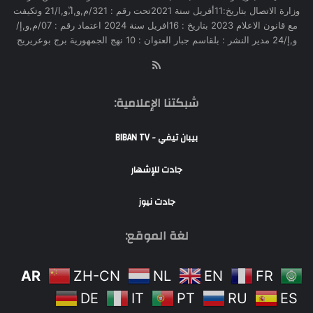
وزارة الاتصال بتاريخ:11أفريل سنة 2021تحت رقم : 321/م,و,ا,ّو,ا/21 وتكيفت
مع قانون الاعلام 2023 بتاريخ : 16افريل سنة 2024 اعتماد رقم : 07/م,و,إ/
و,إ/24 مدير النشر : بلقاسم جبار العنوان : 10 نهج الجمهورية برج بوعريريج
RSS
شبكتنا الإعلامية:
بيبان تيفي - BIBAN TV
جادت للإشهار
جادت نيوز
لغة الموقع:
AR
ZH-CN
NL
EN
FR
DE
IT
PT
RU
ES