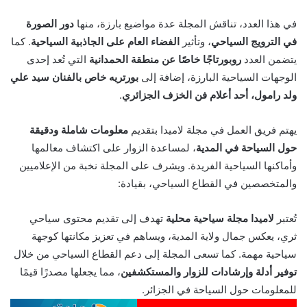
في هذا العدد، تناقش المجلة عدة مواضيع بارزة، منها
دور الصورة
في الترويج السياحي
، وتأثير
الفضاء العام على الجاذبية السياحية
. كما
يتضمن العدد
روبورتاجًا خاصًا عن منطقة الحمدانية
التي تُعد إحدى
الوجهات السياحية البارزة، إضافة إلى
بورتريه خاص بالفنان سيد علي
ولد رامول، أحد أعلام فن الخزف الجزائري
.
يهتم فريق العمل في مجلة لاميدا بتقديم
معلومات شاملة ودقيقة
حول السياحة في المدية
، لمساعدة الزوار على اكتشاف معالمها
وأماكنها السياحية الفريدة. ويشرف على المجلة نخبة من الإعلاميين
والمتخصصين في القطاع السياحي، بقيادة:
تُعتبر
لاميدا مجلة سياحية محلية
تهدف إلى تقديم محتوى سياحي
ثري، يعكس جمال ولاية المدية، ويساهم في تعزيز مكانتها كوجهة
سياحية مهمة. كما تسعى المجلة إلى دعم القطاع السياحي من خلال
توفير أدلة وإرشادات للزوار والمستكشفين
، مما يجعلها مصدرًا قيمًا
للمعلومات حول السياحة في الجزائر.