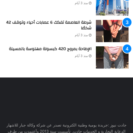
منذ 3 أيام
شرطة العاصمة تفكك 6 عصابات أحياء وتوقف 42
شخصًا
منذ 3 أيام
الإطاحة بمروج 420 كبسولة مهلوسة بالمسيلة
منذ 3 أيام
جادت نيوز :جريدة يومية وطنية الكترونية تصدر عن شركة وكالة جبار للاشهار
الدعاية التجارية و الخدمات جادت, تأسست سنة 2013 وأعتمدت من طرف