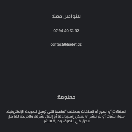
للتواصل معنا:
32 61 40 94 07
contact@djadet.dz
معلومة:
المقالات أو الصور أو الملفات بمختلف أنواعها التي ترسل للجريدة الإلكترونية،
سواء نشرت أو لم تنشر، لا يمكن إستردادها أو إلغاء نشرها، والجريدة لها كل
الحق في التصرف وحرية النشر.