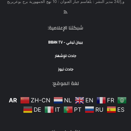
و,إ/24 مدير النشر : بلقاسم جبار العنوان : 10 نهج الجمهورية برج بوعريريج
RSS
شبكتنا الإعلامية:
بيبان تيفي - BIBAN TV
جادت للإشهار
جادت نيوز
لغة الموقع:
AR
ZH-CN
NL
EN
FR
DE
IT
PT
RU
ES