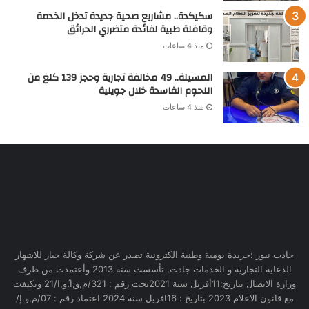
سكيكدة.. مشاريع صحية جديدة تدخل الخدمة
وقافلة طبية لفائدة متضرري الحرائق
منذ 4 ساعات
المسيلة.. 49 مخالفة تجارية وحجز 139 كلغ من
اللحوم الفاسدة خلال جويلية
منذ 4 ساعات
جادت نيوز :جريدة يومية وطنية الكترونية تصدر عن شركة وكالة جبار للاشهار
الدعاية التجارية و الخدمات جادت, تأسست سنة 2013 وأعتمدت من طرف
وزارة الاتصال بتاريخ:11أفريل سنة 2021تحت رقم : 321/م,و,ا,ّو,ا/21 وتكيفت
مع قانون الاعلام 2023 بتاريخ : 16افريل سنة 2024 اعتماد رقم : 07/م,و,إ/