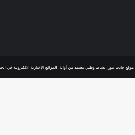
R
موقع جادت نيوز :نشاط وطني معتمد من أوائل المواقع الإخبارية الالكترونية في الجزائر،تغطية 