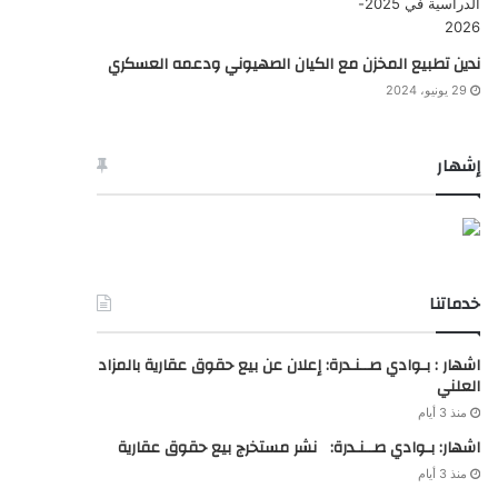
ندين تطبيع المخزن مع الكيان الصهيوني ودعمه العسكري
29 يونيو، 2024
إشهار
خدماتنا
اشهار : بـوادي صــنـدرة: إعلان عن بيع حقوق عقارية بالمزاد
العلني
منذ 3 أيام
اشهار: بـوادي صــنـدرة: نشر مستخرج بيع حقوق عقارية
منذ 3 أيام