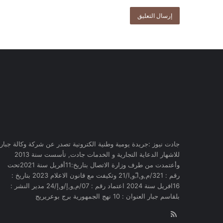
جادت نيوز :جريدة يومية وطنية الكترونية تصدر عن شركة وكالة جبار
للاشهار الدعاية التجارية و الخدمات جادت, تأسست سنة 2013
وأعتمدت من طرف وزارة الاتصال بتاريخ:11أفريل سنة 2021تحت
رقم : 321/م,و,ا,ّو,ا/21 وتكيفت مع قانون الاعلام 2023 بتاريخ :
16افريل سنة 2024 اعتماد رقم : 07/م,و,إ/و,إ/24 مدير النشر :
بلقاسم جبار العنوان : 10 نهج الجمهورية برج بوعريريج
RSS