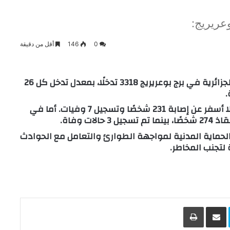
عريريج:
0
146
أقل من دقيقة
خلال الـ24 ساعة الماضية، سجلت الحماية المدنية الجزائرية في برج بوعريريج 3318 تدخلًا، بمعدل تدخل كل 26
.
فيما يخص حوادث المرور، قامت المصالح بـ177 تدخلًا أسفر عن إصابة 231 شخصًا وتسجيل 7 وفيات. أما في
 الحماية المدنية لمواجهة الطوارئ والتعامل مع الحوادث
لتجنب المخاطر.
L
Skype
مشاركة عبر البريد
طباعة