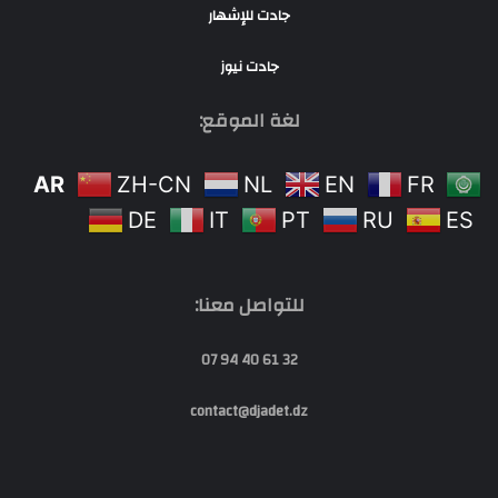
جادت للإشهار
جادت نيوز
لغة الموقع:
AR
ZH-CN
NL
EN
FR
DE
IT
PT
RU
ES
للتواصل معنا:
32 61 40 94 07
contact@djadet.dz