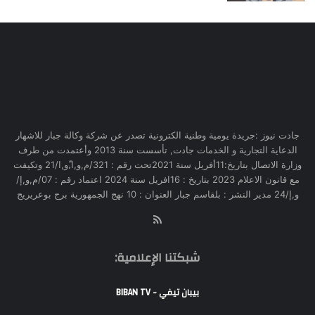
جادت نيوز :جريدة يومية وطنية الكترونية تصدر عن شركة وكالة جبار للاشهار
الدعاية التجارية و الخدمات جادت, تأسست سنة 2013 وأعتمدت من طرف
وزارة الاتصال بتاريخ:11أفريل سنة 2021تحت رقم : 321/م,و,ا,ّو,ا/21 وتكيفت
مع قانون الاعلام 2023 بتاريخ : 16افريل سنة 2024 اعتماد رقم : 07/م,و,إ/
و,إ/24 مدير النشر : بلقاسم جبار العنوان : 10 نهج الجمهورية برج بوعريريج
RSS
شبكتنا الإعلامية:
بيبان تيفي - BIBAN TV