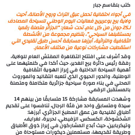
كتب بلقاسم جبار
في أجواء احتفالية تحمل عبق التراث وروح الأصالة، أحيت
ولاية برج بوعريريج فعاليات اليوم الوطني للسياحة المصادف
لـ25 جوان من كل عام، تحت شعار:
“الجزائر متصلة رقميا
بمستقبلها السياحي”
، بتنظيم مجموعة من الأنشطة
الثقافية والتراثية، أبرزها
مسابقة أحسن طبق تقليدي
التي
استقطبت مشاركات نوعية من مختلف الأعمار.
وقد أشرف على افتتاح التظاهرة
المفتش العام للولاية
،
رفقة
رئيس دائرة برج الغدير
، حيث أكدا في كلمتيهما على
أهمية السياحة الداخلية في إبراز الهوية الثقافية
الوطنية، والدور الحيوي الذي تلعبه التقاليد والموروث
المحلي في بناء صورة سياحية جزائرية متكاملة ومتصلة
بالمستقبل الرقمي.
وشهدت المسابقة مشاركة
15 متسابقًا
من بينهم 14
سيدة ومتسابق واحد من فئة الرجال، تنافسوا على تقديم
أطباق تقليدية من عمق المطبخ الجزائري، أبرزها:
الشخشوخة، الكسكس، الزفيطي، لحريرة، لغرايف،
وتيكربابين
، حيث أبدع المشاركون في إبراز ذوق الأطباق
وطريقة تقديمها، مستعملين ديكورات مستوحاة من