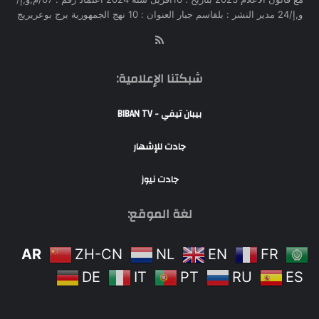
و,إ/24 مدير النشر : بلقاسم جبار العنوان : 10 نهج الجمهورية برج بوعريريج
RSS
شبكتنا الإعلامية:
بيبان تيفي - BIBAN TV
جادت للإشهار
جادت نيوز
لغة الموقع:
AR
ZH-CN
NL
EN
FR
DE
IT
PT
RU
ES