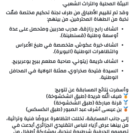
البيئة المحلية والتراث الشعبي.
وقد تم تقييم الأطباق من طرف لجنة تحكيم مختصة ضمّت
نخبة من الطهاة المحترفين، من بينهم:
الشاف رابح رزازقة
، مدرب مدربين ومتحصل على عدة
أوسمة وطنية (قسنطينة).
الشاف خيرة عكوش
، متخصصة في طبخ الأعراس
والتظاهرات الوطنية (البويرة).
الشاف كريمة زيتوني
، صاحبة مطعم ببرج بوعريريج.
السيدة فتيحة صخراوي
، ممثلة الولاية في المحافل
الوطنية.
وأسفرت نتائج المسابقة عن تتويج:
ضيف الله فريدة
(طبق الشخشوخة)
قرنة مباركة
(طبق الشخشوخة)
بن عيسى أشرف عبد الصبور
(طبق الكسكس)
إلى جانب المسابقة، تخللت التظاهرة عروضًا فنية وتراثية،
من بينها
عرض أزياء للباس التقليدي الجزائري
أبدعت في
تصميمه الحرفية
شرطيوة ليندية
، بمشاركة أطفال من