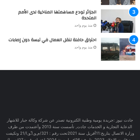
الجزائر تودع مساهمتها المناخية لدى الأمم
المتحدة
منذ يوم واحد
احتراق حافلة لنقل العمال في تبسة دون إصابات
منذ يوم واحد
جادت نيوز :جريدة يومية وطنية الكترونية تصدر عن شركة وكالة جبار للاشهار
الدعاية التجارية و الخدمات جادت, تأسست سنة 2013 وأعتمدت من طرف
وزارة الاتصال بتاريخ:11أفريل سنة 2021تحت رقم : 321/م,و,ا,ّو,ا/21 وتكيفت
مع قانون الاعلام 2023 بتاريخ : 16افريل سنة 2024 اعتماد رقم : 07/م,و,إ/