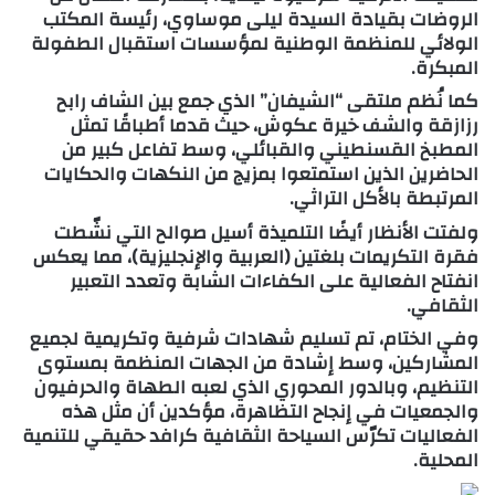
الروضات بقيادة السيدة
ليلى موساوي
، رئيسة المكتب
الولائي للمنظمة الوطنية لمؤسسات استقبال الطفولة
المبكرة.
كما نُظم
ملتقى “الشيفان”
الذي جمع بين الشاف رابح
رزازقة والشف خيرة عكوش، حيث قدما أطباقًا تمثل
المطبخ القسنطيني والقبائلي، وسط تفاعل كبير من
الحاضرين الذين استمتعوا بمزيج من النكهات والحكايات
المرتبطة بالأكل التراثي.
ولفتت الأنظار أيضًا
التلميذة أسيل صوالح
التي نشّطت
فقرة التكريمات بلغتين (العربية والإنجليزية)، مما يعكس
انفتاح الفعالية على الكفاءات الشابة وتعدد التعبير
الثقافي.
وفي الختام، تم تسليم
شهادات شرفية وتكريمية
لجميع
المشاركين، وسط إشادة من الجهات المنظمة بمستوى
التنظيم، وبالدور المحوري الذي لعبه الطهاة والحرفيون
والجمعيات في إنجاح التظاهرة، مؤكدين أن مثل هذه
الفعاليات تكرّس السياحة الثقافية كرافد حقيقي للتنمية
المحلية.