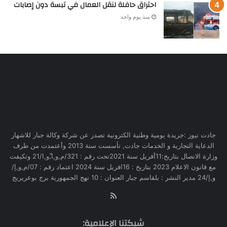
احتراق حافلة لنقل العمال في تبسة دون إصابات
منذ يوم واحد
جادت نيوز :جريدة يومية وطنية الكترونية تصدر عن شركة وكالة جبار للاشهار
الدعاية التجارية و الخدمات جادت, تأسست سنة 2013 وأعتمدت من طرف
وزارة الاتصال بتاريخ:11أفريل سنة 2021تحت رقم : 321/م,و,ا,ّو,ا/21 وتكيفت
مع قانون الاعلام 2023 بتاريخ : 16افريل سنة 2024 اعتماد رقم : 07/م,و,إ/
و,إ/24 مدير النشر : بلقاسم جبار العنوان : 10 نهج الجمهورية برج بوعريريج
RSS
شبكتنا الإعلامية: