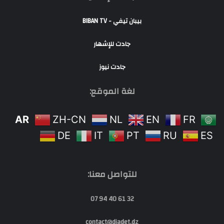
بيبان تيفي - BIBAN TV
جادت للإشهار
جادت نيوز
لغة الموقع:
AR
ZH-CN
NL
EN
FR
DE
IT
PT
RU
ES
للتواصل معنا:
32 61 40 94 07
contact@djadet.dz