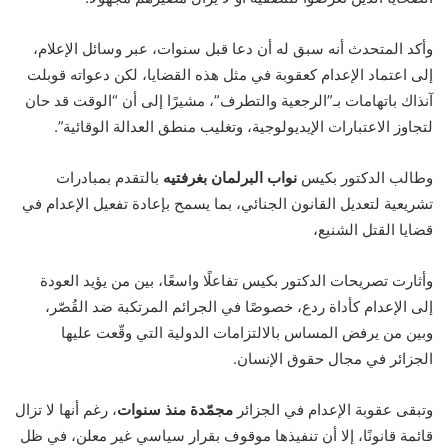
وأكد المتحدث أنه سبق له أن دعا قبل سنوات، عبر وسائل الإعلام،
إلى اعتماد الإعدام كعقوبة في مثل هذه القضايا، لكن دعواته قوبلت
آنذاك باتهامات بـ”الرجعية والتطرف”، مشيرًا إلى أن “الوقت قد حان
لتجاوز الاعتبارات الإيديولوجية، وتغليب منطق العدالة الوقائية”.
وطالب الدكتور بكيس
نواب البرلمان بغرفتيه
بالتقدم بمبادرات
تشريعية لتعديل القانون الجنائي، بما يسمح بإعادة تفعيل الإعدام في
قضايا القتل الشنيع،
وأثارت تصريحات الدكتور بكيس تفاعلًا واسعًا، بين من يؤيد العودة
إلى الإعدام كأداة ردع، خصوصًا في الجرائم المرتكبة ضد القُصّر،
وبين من يرفض المساس بالالتزامات الدولية التي وقّعت عليها
الجزائر في مجال حقوق الإنسان.
وتبقى عقوبة الإعدام في الجزائر
مجمّدة منذ سنوات
، رغم أنها لا تزال
قائمة قانونًا، إلا أن تنفيذها موقوف بقرار سياسي غير معلن، في ظل