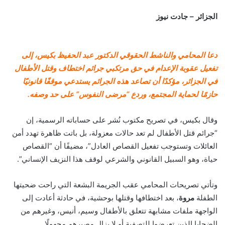
الجزائر – جادت نيوز
دعا المحامي والناشط الحقوقي الدكتور عبد الحفيظ بكيس، إلى
تفعيل عقوبة الإعدام في حق مرتكبي جرائم اختطاف وقتل الأطفال
في الجزائر، مؤكدًا أن تصاعد هذه الجرائم يستدعي موقفًا قانونيًا
حازمًا لحماية المجتمع، وردع “مرضى النفوس” على حد وصفه.
وقال بكيس، في تصريح مكتوب نُشر على حساباته الرسمية، إن
“جرائم قتل الأطفال لم تعد حالات معزولة، بل باتت ظاهرة تهدد أمن
العائلات وتستوجب تفعيل القصاص العادل”، مضيفًا أن “القصاص
حياة، وهو السبيل القانوني والشرعي لوقف هذا النزيف الإنساني”.
وتأتي تصريحات المحامي عقب الجريمة البشعة التي راحت ضحيتها
الطفلة
مروة
، بعد اختطافها وقتلها بوحشية، في حادثة أعادت إلى
الواجهة ملفات مشابهة تتعلق بالأطفال وسيم، أنيس، وغيرهم من
الضحايا الذين تعرضوا للتصفية أو لا يزال مصيرهم مجهولًا.