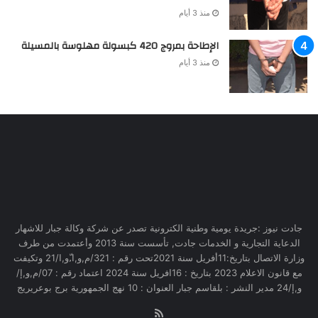
منذ 3 أيام
الإطاحة بمروج 420 كبسولة مهلوسة بالمسيلة
منذ 3 أيام
جادت نيوز :جريدة يومية وطنية الكترونية تصدر عن شركة وكالة جبار للاشهار
الدعاية التجارية و الخدمات جادت, تأسست سنة 2013 وأعتمدت من طرف
وزارة الاتصال بتاريخ:11أفريل سنة 2021تحت رقم : 321/م,و,ا,ّو,ا/21 وتكيفت
مع قانون الاعلام 2023 بتاريخ : 16افريل سنة 2024 اعتماد رقم : 07/م,و,إ/
و,إ/24 مدير النشر : بلقاسم جبار العنوان : 10 نهج الجمهورية برج بوعريريج
RSS