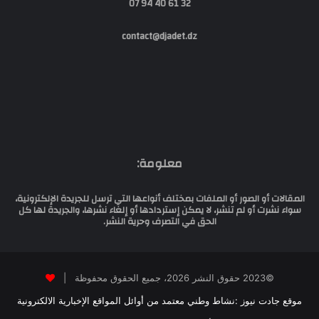
32 61 40 94 07
contact@djadet.dz
معلومة:
المقالات أو الصور أو الملفات بمختلف أنواعها التي ترسل للجريدة الإلكترونية،
سواء نشرت أو لم تنشر، لا يمكن إستردادها أو إلغاء نشرها، والجريدة لها كل
الحق في التصرف وحرية النشر.
©2023 حقوق النشر 2026، جميع الحقوق محفوظة |
موقع جادت نيوز :نشاط وطني معتمد من أوائل المواقع الإخبارية الالكترونية