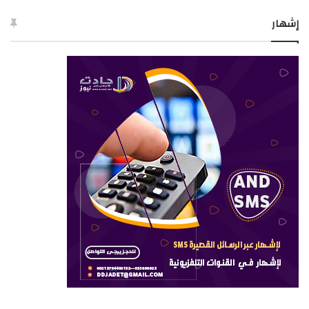
إشهار