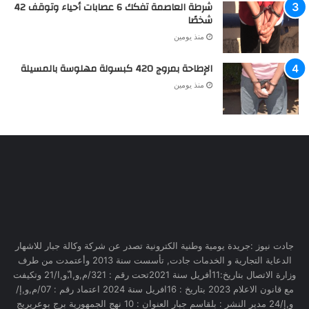
شرطة العاصمة تفكك 6 عصابات أحياء وتوقف 42
شخصًا
منذ يومين
الإطاحة بمروج 420 كبسولة مهلوسة بالمسيلة
منذ يومين
جادت نيوز :جريدة يومية وطنية الكترونية تصدر عن شركة وكالة جبار للاشهار
الدعاية التجارية و الخدمات جادت, تأسست سنة 2013 وأعتمدت من طرف
وزارة الاتصال بتاريخ:11أفريل سنة 2021تحت رقم : 321/م,و,ا,ّو,ا/21 وتكيفت
مع قانون الاعلام 2023 بتاريخ : 16افريل سنة 2024 اعتماد رقم : 07/م,و,إ/
و,إ/24 مدير النشر : بلقاسم جبار العنوان : 10 نهج الجمهورية برج بوعريريج