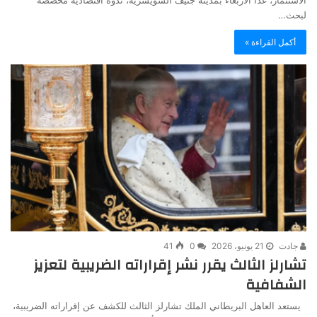
الاستثمار، غداً الأربعاء بمدينة جنيف السويسرية، ندوة اقتصادية مخصصة
لبحث…
أكمل القراءة »
جادت
21 يونيو، 2026
0
41
تشارلز الثالث يقرر نشر إقراراته الضريبية لتعزيز
الشفافية
يستعد العاهل البريطاني الملك تشارلز الثالث للكشف عن إقراراته الضريبية،