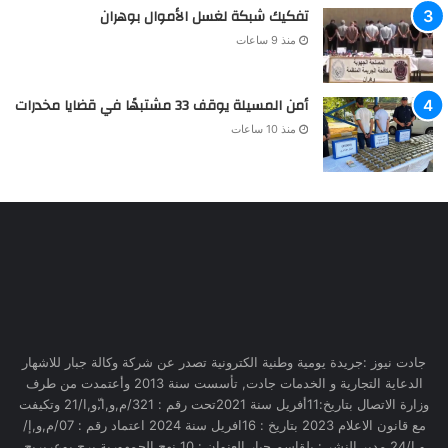
تفكيك شبكة لغسل الأموال بوهران
منذ 9 ساعات
أمن المسيلة يوقف 33 مشتبهًا في قضايا مخدرات
منذ 10 ساعات
جادت نيوز :جريدة يومية وطنية الكترونية تصدر عن شركة وكالة جبار للاشهار
الدعاية التجارية و الخدمات جادت, تأسست سنة 2013 وأعتمدت من طرف
وزارة الاتصال بتاريخ:11أفريل سنة 2021تحت رقم : 321/م,و,ا,ّو,ا/21 وتكيفت
مع قانون الاعلام 2023 بتاريخ : 16افريل سنة 2024 اعتماد رقم : 07/م,و,إ/
و,إ/24 مدير النشر : بلقاسم جبار العنوان : 10 نهج الجمهورية برج بوعريريج