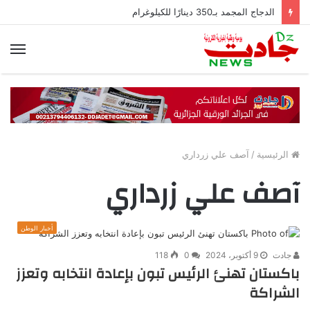
الدجاج المجمد بـ350 دينارًا للكيلوغرام
الق
الرئيسية
/
آصف علي زرداري
آصف علي زرداري
أخبار الوطن
جادت
9 أكتوبر، 2024
0
118
باكستان تهنئ الرئيس تبون بإعادة انتخابه وتعزز
الشراكة