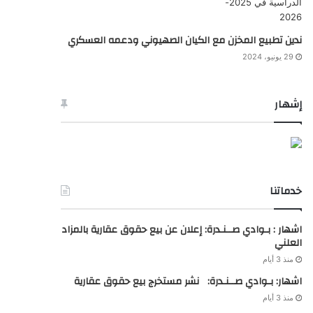
ندين تطبيع المخزن مع الكيان الصهيوني ودعمه العسكري
29 يونيو، 2024
إشهار
خدماتنا
اشهار : بـوادي صــنـدرة: إعلان عن بيع حقوق عقارية بالمزاد
العلني
منذ 3 أيام
اشهار: بـوادي صــنـدرة: نشر مستخرج بيع حقوق عقارية
منذ 3 أيام