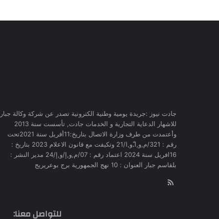
جادت نيوز :جريدة يومية وطنية الكترونية تصدر عن شركة وكالة جبار
للاشهار الدعاية التجارية و الخدمات جادت, تأسست سنة 2013
وأعتمدت من طرف وزارة الاتصال بتاريخ:11أفريل سنة 2021تحت
رقم : 321/م,و,ا,ّو,ا/21 وتكيفت مع قانون الاعلام 2023 بتاريخ :
16افريل سنة 2024 اعتماد رقم : 07/م,و,إ/و,إ/24 مدير النشر :
بلقاسم جبار العنوان : 10 نهج الجمهورية برج بوعريريج
RSS
للتواصل معنا: