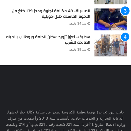
المسيلة.. 49 مخالفة تجارية وحجز 139 كلغ من
اللحوم الفاسدة خلال جويلية
منذ 34 دقيقة
سطيف.. تعزيز تزويد سكان الحامة وبوطالب بالمياه
الصالحة للشرب
منذ 39 دقيقة
جادت نيوز :جريدة يومية وطنية الكترونية تصدر عن شركة وكالة جبار للاشهار
الدعاية التجارية و الخدمات جادت, تأسست سنة 2013 وأعتمدت من طرف
وزارة الاتصال بتاريخ:11أفريل سنة 2021تحت رقم : 321/م,و,ا,ّو,ا/21 وتكيفت
مع قانون الاعلام 2023 بتاريخ : 16افريل سنة 2024 اعتماد رقم : 07/م,و,إ/