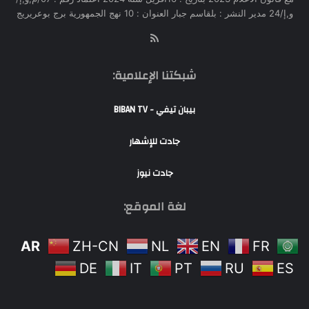
و,إ/24 مدير النشر : بلقاسم جبار العنوان : 10 نهج الجمهورية برج بوعريريج
RSS
شبكتنا الإعلامية:
بيبان تيفي - BIBAN TV
جادت للإشهار
جادت نيوز
لغة الموقع:
AR
ZH-CN
NL
EN
FR
DE
IT
PT
RU
ES