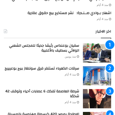
منذ 4 أيام
اشهار: بـوادي صــنـدرة: نشر مستخرج بيع حقوق عقارية
منذ 4 أيام
اخر الاخبار
سفيان بوعنداس رئيسًا جديدًا للمجلس الشعبي
الولائي بسطيف بالأغلبية
منذ يومين
سرقات الكهرباء تستنفر فرق سونلغاز ببرج بوعريريج
منذ 4 أيام
شرطة العاصمة تفكك 6 عصابات أحياء وتوقف 42
شخصًا
منذ 4 أيام
الإطاحة بمروج 420 كبسولة مهلوسة بالمسيلة