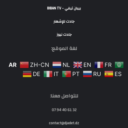
بيبان تيفي - BIBAN TV
جادت للإشهار
جادت نيوز
لغة الموقع:
AR
ZH-CN
NL
EN
FR
DE
IT
PT
RU
ES
للتواصل معنا:
32 61 40 94 07
contact@djadet.dz