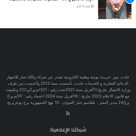
منذ 4 أيام
جادت نيوز :جريدة يومية وطنية الكترونية تصدر عن شركة وكالة جبار للاشهار
الدعاية التجارية و الخدمات جادت, تأسست سنة 2013 وأعتمدت من طرف
وزارة الاتصال بتاريخ:11أفريل سنة 2021تحت رقم : 321/م,و,ا,ّو,ا/21 وتكيفت
مع قانون الاعلام 2023 بتاريخ : 16افريل سنة 2024 اعتماد رقم : 07/م,و,إ/
و,إ/24 مدير النشر : بلقاسم جبار العنوان : 10 نهج الجمهورية برج بوعريريج
RSS
شبكتنا الإعلامية: