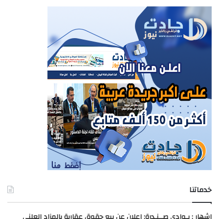
خدماتنا
اشهار : بـوادي صــنـدرة: إعلان عن بيع حقوق عقارية بالمزاد العلني