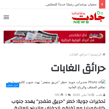
سفيان بوعنداس رئيسًا جديدًا للمجلس الشعبي الولائي بسطيف بالأغلبية
الق
الرئيسية
/
حرائق الغابات
حرائق الغابات
أخبار العالم
جادت
14 يناير، 2025
0
150
تحذيرات جوية: خطر “حريق متفجر” يهدد جنوب
كاليفورنيا مع تفاقم الجفاف والرياح العاتية