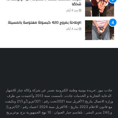
شخصًا
منذ 4 أيام
الإطاحة بمروج 420 كبسولة مهلوسة بالمسيلة
منذ 4 أيام
جادت نيوز :جريدة يومية وطنية الكترونية تصدر عن شركة وكالة جبار للاشهار
الدعاية التجارية و الخدمات جادت, تأسست سنة 2013 وأعتمدت من طرف
وزارة الاتصال بتاريخ:11أفريل سنة 2021تحت رقم : 321/م,و,ا,ّو,ا/21 وتكيفت
مع قانون الاعلام 2023 بتاريخ : 16افريل سنة 2024 اعتماد رقم : 07/م,و,إ/
و,إ/24 مدير النشر : بلقاسم جبار العنوان : 10 نهج الجمهورية برج بوعريريج