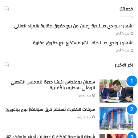
خدماتنا
اشهار : بـوادي صــنـدرة: إعلان عن بيع حقوق عقارية بالمزاد العلني
منذ 5 أيام
اشهار: بـوادي صــنـدرة: نشر مستخرج بيع حقوق عقارية
منذ 5 أيام
اخر الاخبار
سفيان بوعنداس رئيسًا جديدًا للمجلس الشعبي
الولائي بسطيف بالأغلبية
منذ يومين
سرقات الكهرباء تستنفر فرق سونلغاز ببرج بوعريريج
منذ 4 أيام
شرطة العاصمة تفكك 6 عصابات أحياء وتوقف 42