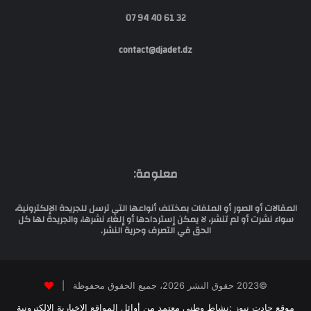
32 61 40 94 07
contact@djadet.dz
معلومة:
المقالات أو الصور أو الملفات بمختلف أنواعها التي ترسل للجريدة الإلكترونية،
سواء نشرت أو لم تنشر، لا يمكن إستردادها أو إلغاء نشرها، والجريدة لها كل
الحق في التصرف وحرية النشر.
©2023 حقوق النشر 2026، جميع الحقوق محفوظة |
موقع جادت نيوز :نشاط وطني معتمد من أوائل المواقع الإخبارية الالكترونية