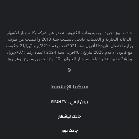
جادت نيوز :جريدة يومية وطنية الكترونية تصدر عن شركة وكالة جبار للاشهار
الدعاية التجارية و الخدمات جادت, تأسست سنة 2013 وأعتمدت من طرف
وزارة الاتصال بتاريخ:11أفريل سنة 2021تحت رقم : 321/م,و,ا,ّو,ا/21 وتكيفت
مع قانون الاعلام 2023 بتاريخ : 16افريل سنة 2024 اعتماد رقم : 07/م,و,إ/
و,إ/24 مدير النشر : بلقاسم جبار العنوان : 10 نهج الجمهورية برج بوعريريج
RSS
شبكتنا الإعلامية:
بيبان تيفي - BIBAN TV
جادت للإشهار
جادت نيوز