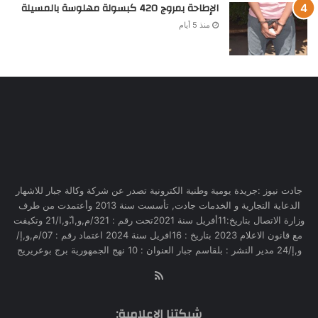
الإطاحة بمروج 420 كبسولة مهلوسة بالمسيلة
منذ 5 أيام
جادت نيوز :جريدة يومية وطنية الكترونية تصدر عن شركة وكالة جبار للاشهار
الدعاية التجارية و الخدمات جادت, تأسست سنة 2013 وأعتمدت من طرف
وزارة الاتصال بتاريخ:11أفريل سنة 2021تحت رقم : 321/م,و,ا,ّو,ا/21 وتكيفت
مع قانون الاعلام 2023 بتاريخ : 16افريل سنة 2024 اعتماد رقم : 07/م,و,إ/
و,إ/24 مدير النشر : بلقاسم جبار العنوان : 10 نهج الجمهورية برج بوعريريج
RSS
شبكتنا الإعلامية: