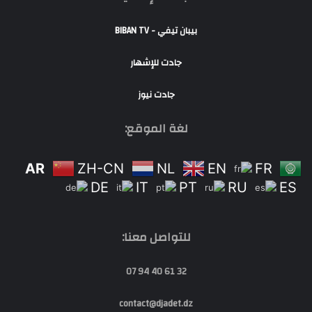
بيبان تيفي - BIBAN TV
جادت للإشهار
جادت نيوز
لغة الموقع:
AR
ZH-CN
NL
EN
FR
DE
IT
PT
RU
ES
للتواصل معنا:
32 61 40 94 07
contact@djadet.dz