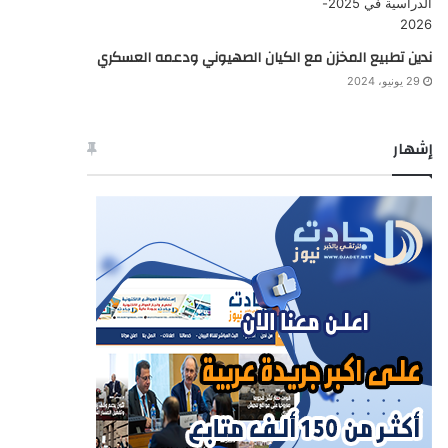
ندين تطبيع المخزن مع الكيان الصهيوني ودعمه العسكري
29 يونيو، 2024
إشهار
خدماتنا
اشهار : بـوادي صــنـدرة: إعلان عن بيع حقوق عقارية بالمزاد
العلني
منذ 3 أيام
اشهار: بـوادي صــنـدرة: نشر مستخرج بيع حقوق عقارية
منذ 3 أيام