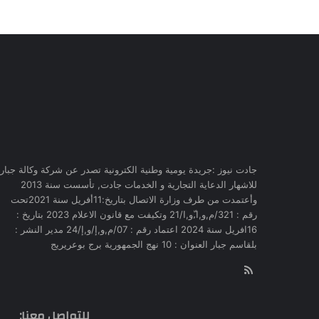
جادت نيوز :جريدة يومية وطنية الكترونية تصدر عن شركة وكالة جبار
للاشهار الدعاية التجارية و الخدمات جادت, تأسست سنة 2013
وأعتمدت من طرف وزارة الاتصال بتاريخ:11أفريل سنة 2021تحت
رقم : 321/م,و,ا,ّو,ا/21 وتكيفت مع قانون الاعلام 2023 بتاريخ :
16افريل سنة 2024 اعتماد رقم : 07/م,و,إ/و,إ/24 مدير النشر :
بلقاسم جبار العنوان : 10 نهج الجمهورية برج بوعريريج
RSS
للتواصل معنا: