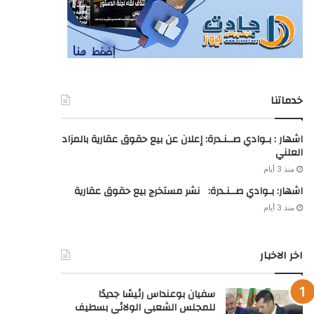
اخر الاخبار
سفيان بوعنداس رئيسًا جديدًا
للمجلس الشعبي الولائي بسطيف
بالأغلبية
منذ 24 ساعة
سرقات الكهرباء تستنفر فرق سونلغاز
ببرج بوعريريج
منذ 3 أيام
شرطة العاصمة تفكك 6 عصابات أحياء
وتوقف 42 شخصًا
منذ 3 أيام
الإطاحة بمروج 420 كبسولة
مهلوسة بالمسيلة
منذ 3 أيام