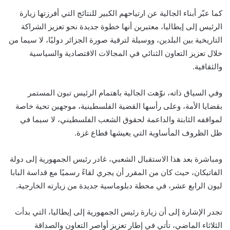
كما عبّر أبناء الجالية عن ارتياحهم الكبير للنتائج التي أفرزتها زيارة
الرئيس إلى إيطاليا، معتبرين أنها خطوة جديدة نحو تعزيز الشراكة
التاريخية بين البلدين، ووسيلة لترقية صورة الجزائر دوليًا، لا سيما من
خلال تعزيز التعاون الثنائي في المجالات الاقتصادية والسياسية
والثقافية.
وفي السياق ذاته، نوّهت الجالية باهتمام الرئيس تبون المستمر
بقضايا الأمة، وعلى رأسها القضية الفلسطينية، موجهين تحية خاصة
لمواقفه الثابتة والداعمة لحقوق الشعب الفلسطيني، لا سيما في
ظل الظروف المأساوية التي يعيشها قطاع غزة.
ومباشرة بعد هذا الاستقبال الشعبي، غادر رئيس الجمهورية إلى دولة
الفاتيكان، حيث كان من المقرر أن يجري لقاءً رسميًا مع قداسة البابا
ليون الرابع عشر، في محطة دبلوماسية جديدة من زيارته الخارجية.
تجدر الإشارة إلى أن زيارة رئيس الجمهورية إلى إيطاليا، التي بدأت
الثلاثاء الماضي، تأتي في إطار تعزيز أواصر التعاون والصداقة