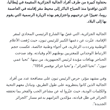
بحفاوة كبيرة من طرف أفراد الجالية الجزائرية المقيمة في إيطاليا،
الذين توافدوا منذ الصباح الباكر إلى محيط مقر إقامته في العاصمة
روما، تعبيرًا عن ترحيبهم واعتزازهم بهذه الزيارة الرسمية التي يقوم
بها إلى البلاد.
الجالية الجزائرية، التي غصّ بها الشارع الرئيسي المحاذي لمقر
الإقامة، عبّرت عن دعمها الكبير للرئيس تبون، حيث رُفعت الأعلام
الوطنية وترددت الزغاريد، في أجواء وطنية خالصة، عكست حجم
الارتباط الوجداني للمغتربين بوطنهم الأم وقيادته. وقد صدحت
الحناجر بهتافات مؤيدة لرئيس الجمهورية، من بينها: “تحيا عمي
تبون”، “تحيا الجزائر”، و”تحيا جزائر نوفمبر 1954”.
وفي مشهد مؤثر، حرص الرئيس تبون على مصافحة عدد من أفراد
الجالية الذين كانوا ينتظرونه على طول الطريق، وتبادل معهم التحية
والكلمات الودية، حيث عبّروا له عن مشاعر الحب والفخر بما تحققه
الجزائر في ظل قيادته، مؤكدين التزامهم بدعم مسار “الجزائر
الجديدة”.