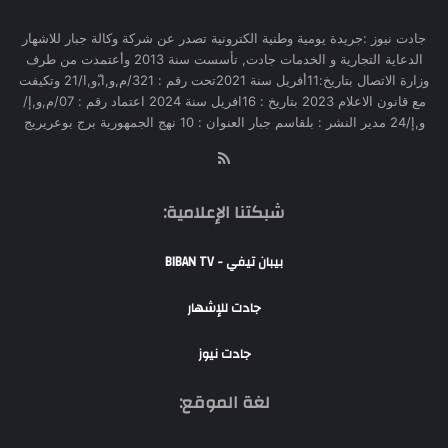
جادت نيوز :جريدة يومية وطنية الكترونية تصدر عن شركة وكالة جبار للاشهار
الدعاية التجارية و الخدمات جادت, تأسست سنة 2013 وأعتمدت من طرف
وزارة الاتصال بتاريخ:11أفريل سنة 2021تحت رقم : 321/م,و,ا,ّو,ا/21 وتكيفت
مع قانون الاعلام 2023 بتاريخ : 16افريل سنة 2024 اعتماد رقم : 07/م,و,إ/
و,إ/24 مدير النشر : بلقاسم جبار العنوان : 10 نهج الجمهورية برج بوعريريج
RSS
شبكتنا الإعلامية:
بيبان تيفي - BIBAN TV
جادت للإشهار
جادت نيوز
لغة الموقع: