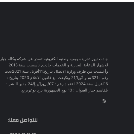
جادت نيوز :جريدة يومية وطنية الكترونية تصدر عن شركة وكالة جبار
للاشهار الدعاية التجارية و الخدمات جادت, تأسست سنة 2013
وأعتمدت من طرف وزارة الاتصال بتاريخ:11أفريل سنة 2021تحت
رقم : 321/م,و,ا,ّو,ا/21 وتكيفت مع قانون الاعلام 2023 بتاريخ :
16افريل سنة 2024 اعتماد رقم : 07/م,و,إ/و,إ/24 مدير النشر :
بلقاسم جبار العنوان : 10 نهج الجمهورية برج بوعريريج
RSS
للتواصل معنا: