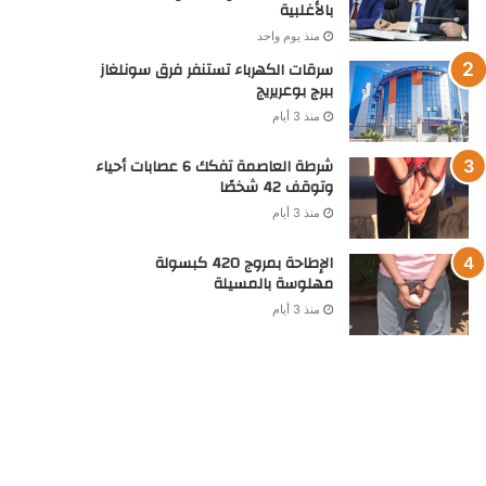
بالأغلبية
منذ يوم واحد
سرقات الكهرباء تستنفر فرق سونلغاز
ببرج بوعريريج
منذ 3 أيام
شرطة العاصمة تفكك 6 عصابات أحياء
وتوقف 42 شخصًا
منذ 3 أيام
الإطاحة بمروج 420 كبسولة
مهلوسة بالمسيلة
منذ 3 أيام