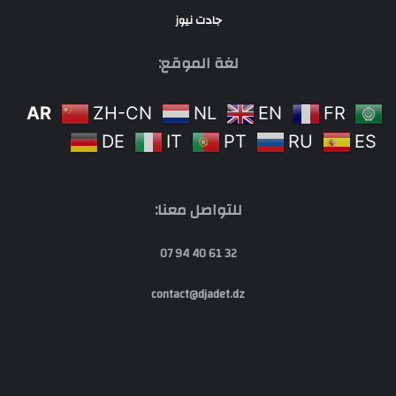
جادت نيوز
لغة الموقع:
AR
ZH-CN
NL
EN
FR
DE
IT
PT
RU
ES
للتواصل معنا:
32 61 40 94 07
contact@djadet.dz