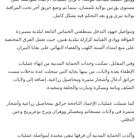
مستوى بؤرتين بولاية تلمسان، بينما تم وضع حريق آخر تحت المراقبة
بولاية تيزي وزو بعد التحكم فيه بشكل كامل.
وتتواصل جهود التدخل بمنطقتي الخماس التابعة لبلدية مسيردة
الفواقة ووادي القيامة كزازلة ببلدية هنين، حيث تعمل الفرق المختصة
على منع امتداد ألسنة اللهب والقضاء النهائي على بقايا النيران.
وفي المقابل، تمكنت وحدات الحماية المدنية من إنهاء عمليات
الإطفاء بعدة ولايات، من بينها بجاية التي سجلت عدة تدخلات مست
حرائق أدغال وأشجار مثمرة ومحاصيل زراعية، إضافة إلى ولايات
الشلف وباتنة وبسكرة وتيارت والجلفة وسعيدة.
كما شملت عمليات الإخماد الناجحة حرائق بمحاصيل زراعية وأشجار
مثمرة في ولايات مستغانم ومعسكر ووهران وبرج بوعريريج وعين
الدفلى.
وأكدت الحماية المدنية أن فرقها تبقى مجندة لمواصلة عمليات