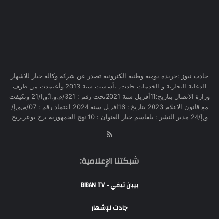
جادت نيوز :جريدة يومية وطنية الكترونية تصدر عن شركة وكالة جبار للاشهار
الدعاية التجارية و الخدمات جادت, تأسست سنة 2013 وأعتمدت من طرف
وزارة الاتصال بتاريخ:11أفريل سنة 2021تحت رقم : 321/م,و,ا,ّو,ا/21 وتكيفت
مع قانون الاعلام 2023 بتاريخ : 16افريل سنة 2024 اعتماد رقم : 07/م,و,إ/
و,إ/24 مدير النشر : بلقاسم جبار العنوان : 10 نهج الجمهورية برج بوعريريج
RSS
شبكتنا الإعلامية:
بيبان تيفي - BIBAN TV
جادت للإشهار