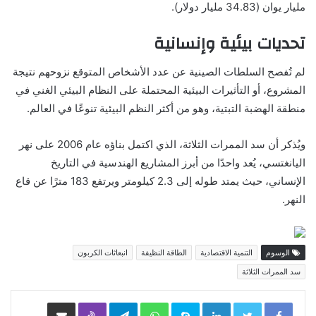
مليار يوان (34.83 مليار دولار).
تحديات بيئية وإنسانية
لم تُفصح السلطات الصينية عن عدد الأشخاص المتوقع نزوحهم نتيجة
المشروع، أو التأثيرات البيئية المحتملة على النظام البيئي الغني في
منطقة الهضبة التبتية، وهو من أكثر النظم البيئية تنوعًا في العالم.
ويُذكر أن سد الممرات الثلاثة، الذي اكتمل بناؤه عام 2006 على نهر
اليانغتسي، يُعد واحدًا من أبرز المشاريع الهندسية في التاريخ
الإنساني، حيث يمتد طوله إلى 2.3 كيلومتر ويرتفع 183 مترًا عن قاع
النهر.
الوسوم
التنمية الاقتصادية
الطاقة النظيفة
انبعاثات الكربون
سد الممرات الثلاثة
LinkedIn
Skype
WhatsApp
Telegram
Viber
مشاركة عبر البريد