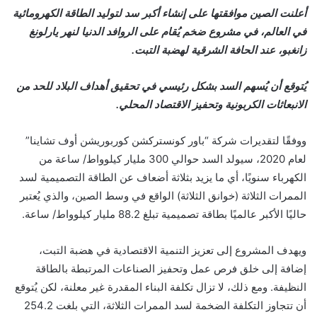
أعلنت الصين موافقتها على إنشاء أكبر سد لتوليد الطاقة الكهرومائية
في العالم، في مشروع ضخم يُقام على الروافد الدنيا لنهر يارلونغ
زانغبو، عند الحافة الشرقية لهضبة التبت.
يُتوقع أن يُسهم السد بشكل رئيسي في تحقيق أهداف البلاد للحد من
الانبعاثات الكربونية وتحفيز الاقتصاد المحلي.
ووفقًا لتقديرات شركة “باور كونستركشن كوربوريشن أوف تشاينا”
لعام 2020، سيولد السد حوالي 300 مليار كيلوواط/ ساعة من
الكهرباء سنويًا، أي ما يزيد بثلاثة أضعاف عن الطاقة التصميمية لسد
الممرات الثلاثة (خوانق الثلاثة) الواقع في وسط الصين، والذي يُعتبر
حاليًا الأكبر عالميًا بطاقة تصميمية تبلغ 88.2 مليار كيلوواط/ ساعة.
ويهدف المشروع إلى تعزيز التنمية الاقتصادية في هضبة التبت،
إضافة إلى خلق فرص عمل وتحفيز الصناعات المرتبطة بالطاقة
النظيفة. ومع ذلك، لا تزال تكلفة البناء المقدرة غير معلنة، لكن يُتوقع
أن تتجاوز التكلفة الضخمة لسد الممرات الثلاثة، التي بلغت 254.2