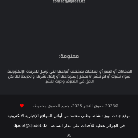
contact@djadet.dz
معلومة:
المقالات أو الصور أو الملفات بمختلف أنواعها التي ترسل للجريدة الإلكترونية،
سواء نشرت أو لم تنشر، لا يمكن إستردادها أو إلغاء نشرها، والجريدة لها كل
الحق في التصرف وحرية النشر.
©2023 حقوق النشر 2026، جميع الحقوق محفوظة |
موقع جادت نيوز :نشاط وطني معتمد من أوائل المواقع الإخبارية الالكترونية
في الجزائر،تغطية للأحداث على مدار الساعة . djadet@djadet.dz
RSS