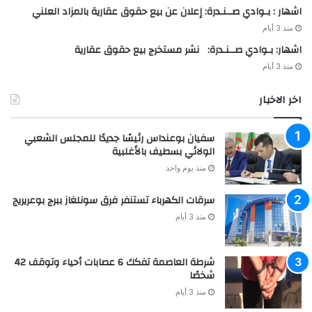
اشهار : بـوادي صــنـدرة: إعلان عن بيع حقوق عقارية بالمزاد العلني
منذ 3 أيام
اشهار: بـوادي صــنـدرة: نشر مستخرج بيع حقوق عقارية
منذ 3 أيام
اخر الاخبار
سفيان بوعنداس رئيسًا جديدًا للمجلس الشعبي
الولائي بسطيف بالأغلبية
منذ يوم واحد
سرقات الكهرباء تستنفر فرق سونلغاز ببرج بوعريريج
منذ 3 أيام
شرطة العاصمة تفكك 6 عصابات أحياء وتوقف 42
شخصًا
منذ 3 أيام