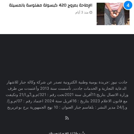
الإطاحة بمروج 420 كبسولة مهلوسة بالمسيلة
منذ 3 أيام
جادت نيوز :جريدة يومية وطنية الكترونية تصدر عن شركة وكالة جبار للاشهار
الدعاية التجارية و الخدمات جادت, تأسست سنة 2013 وأعتمدت من طرف
وزارة الاتصال بتاريخ:11أفريل سنة 2021تحت رقم : 321/م,و,ا,ّو,ا/21 وتكيفت
مع قانون الاعلام 2023 بتاريخ : 16افريل سنة 2024 اعتماد رقم : 07/م,و,إ/
و,إ/24 مدير النشر : بلقاسم جبار العنوان : 10 نهج الجمهورية برج بوعريريج
RSS