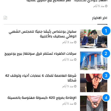
اشهار: بـوادي صــنـدرة: نشر مستخرج بيع حقوق عقارية
منذ 5 أيام
اخر الاخبار
سفيان بوعنداس رئيسًا جديدًا للمجلس الشعبي
الولائي بسطيف بالأغلبية
منذ 3 أيام
سرقات الكهرباء تستنفر فرق سونلغاز ببرج بوعريريج
منذ 5 أيام
شرطة العاصمة تفكك 6 عصابات أحياء وتوقف 42
شخصًا
منذ 5 أيام
الإطاحة بمروج 420 كبسولة مهلوسة بالمسيلة
منذ 5 أيام