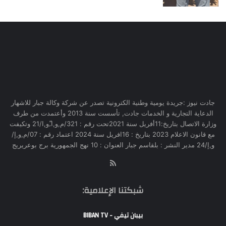
جادت نيوز :جريدة يومية وطنية الكترونية تصدر عن شركة وكالة جبار للاشهار
الدعاية التجارية و الخدمات جادت, تأسست سنة 2013 وأعتمدت من طرف
وزارة الاتصال بتاريخ:11أفريل سنة 2021تحت رقم : 321/م,و,ا,ّو,ا/21 وتكيفت
مع قانون الاعلام 2023 بتاريخ : 16افريل سنة 2024 اعتماد رقم : 07/م,و,إ/
و,إ/24 مدير النشر : بلقاسم جبار العنوان : 10 نهج الجمهورية برج بوعريريج
RSS
شبكتنا الإعلامية:
بيبان تيفي - BIBAN TV