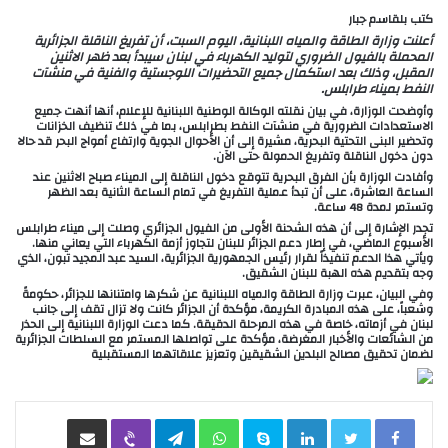
كتب بلقاسم جبار
أعلنت وزارة الطاقة والمياه اللبنانية، اليوم السبت، أن تفريغ الناقلة الجزائرية
المحملة بالفيول الضروري لتوليد الكهرباء في لبنان سيبدأ بعد ظهر الاثنين
المقبل، وذلك بعد استكمال جميع التحضيرات اللوجستية والفنية في منشآت
النفط بميناء طرابلس.
وأوضحت الوزارة، في بيان نقلته الوكالة الوطنية اللبنانية للإعلام، أنها أنهت جميع
الاستعدادات الضرورية في منشآت النفط بطرابلس، بما في ذلك تنظيف الخزانات
وتحضير البنى التحتية البحرية، مشيرة إلى أن الأحوال الجوية وارتفاع أمواج البحر قد حالا
دون دخول الناقلة وتفريغ الحمولة حتى الآن.
وأفادت الوزارة بأن الفرق البحرية تتوقع دخول الناقلة إلى الميناء صباح الاثنين عند
الساعة العاشرة، على أن تبدأ عملية التفريغ في تمام الساعة الثانية بعد الظهر
وتستمر لمدة 48 ساعة.
تجدر الإشارة إلى أن هذه الشحنة الأولى من الفيول الجزائري وصلت إلى ميناء طرابلس
الأسبوع الماضي، في إطار دعم الجزائر للبنان لتجاوز أزمة الكهرباء التي يعاني منها.
ويأتي هذا الدعم تنفيذاً لقرار رئيس الجمهورية الجزائرية، السيد عبد المجيد تبون، الذي
وجه بتقديم هذه الهبة للبنان الشقيق.
وفي البيان، عبرت وزارة الطاقة والمياه اللبنانية عن شكرها وامتنانها للجزائر، حكومةً
وشعباً، على هذه المبادرة الكريمة، مؤكدة أن الجزائر كانت ولا تزال تقف إلى جانب
لبنان في أزماته، خاصة في هذه المرحلة الدقيقة. كما دعت الوزارة اللبنانية إلى الحذر
من الشائعات والأخبار المغرضة، مؤكدة على تواصلها المستمر مع السلطات الجزائرية
لضمان تحقيق مصالح البلدين الشقيقين وتعزيز علاقاتهما المستقبلية
LinkedIn
Skype
WhatsApp
Telegram
Viber
مشاركة عبر البريد