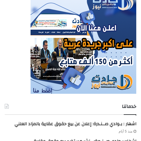
خدماتنا
اشهار : بـوادي صــنـدرة: إعلان عن بيع حقوق عقارية بالمزاد العلني
منذ 5 أيام