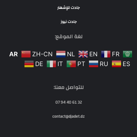
جادت للإشهار
جادت نيوز
لغة الموقع:
AR
ZH-CN
NL
EN
FR
DE
IT
PT
RU
ES
للتواصل معنا:
32 61 40 94 07
contact@djadet.dz